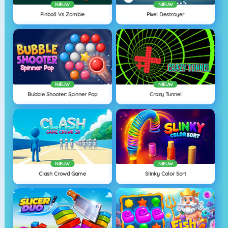
NIEUW
NIEUW
Pinball Vs Zombie
Pixel Destroyer
NIEUW
NIEUW
Bubble Shooter: Spinner Pop
Crazy Tunnel
NIEUW
NIEUW
Clash Crowd Game
Slinky Color Sort