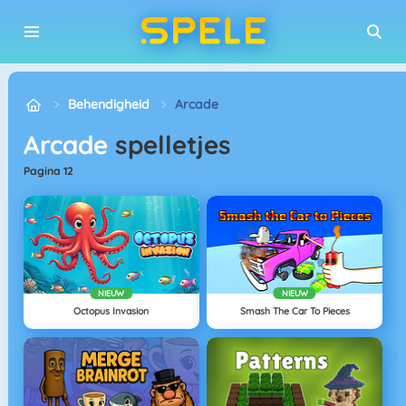
Behendigheid
Arcade
Arcade
spelletjes
pagina 12
NIEUW
NIEUW
Octopus Invasion
Smash The Car To Pieces