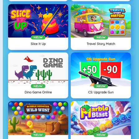
NIEUW
NIEUW
Slice It Up
Travel Story Match
NIEUW
NIEUW
Dino Game Online
CS: Upgrade Gun
NIEUW
NIEUW