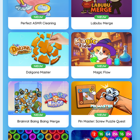
NIEUW
NIEUW
Perfect ASMR Cleaning
Labubu Merge
NIEUW
NIEUW
Dalgona Master
Magic Flow
NIEUW
NIEUW
Brainrot Boing Boing Merge
Pin Master: Screw Puzzle Quest