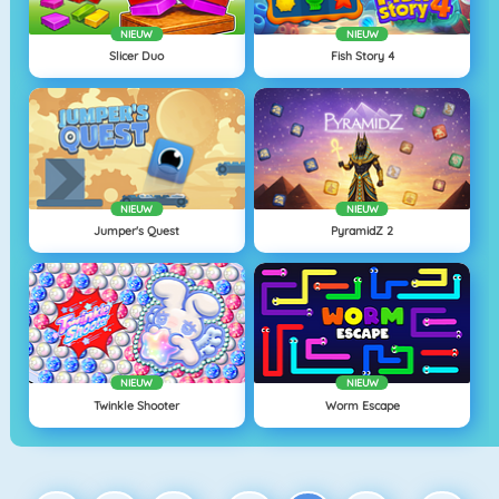
NIEUW
NIEUW
Slicer Duo
Fish Story 4
NIEUW
NIEUW
Jumper's Quest
PyramidZ 2
NIEUW
NIEUW
Twinkle Shooter
Worm Escape