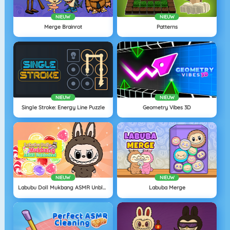
NIEUW
NIEUW
Merge Brainrot
Patterns
NIEUW
NIEUW
Single Stroke: Energy Line Puzzle
Geometry Vibes 3D
NIEUW
NIEUW
Labubu Doll Mukbang ASMR Unblocked
Labuba Merge