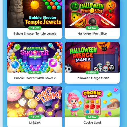
NIEUW
NIEUW
Bubble Shooter Temple Jewels
Halloween Fruit Slice
NIEUW
NIEUW
Bubble Shooter Witch Tower 2
Halloween Merge Mania
NIEUW
NIEUW
LinkLink
Cookie Land