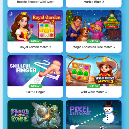
Bubble Shooter Wild West
Marble Blast 2
NIEUW
NIEUW
Royal Garden Match 2
Magic Christmas Tree Match 3
NIEUW
NIEUW
Skillful Finger
Wild West Match 3