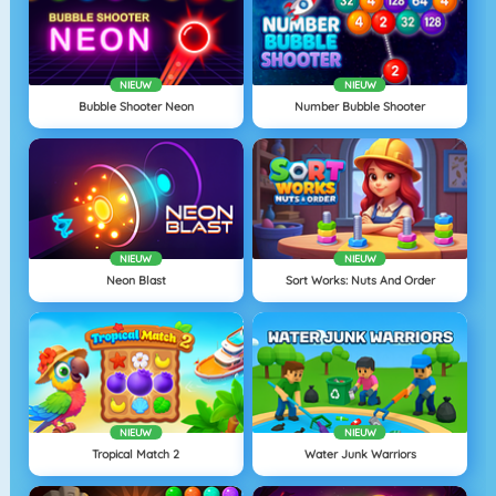
NIEUW
NIEUW
Bubble Shooter Neon
Number Bubble Shooter
NIEUW
NIEUW
Neon Blast
Sort Works: Nuts And Order
NIEUW
NIEUW
Tropical Match 2
Water Junk Warriors