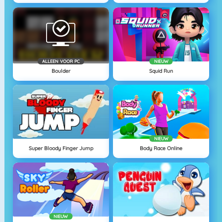
ALLEEN VOOR PC
NIEUW
Boulder
Squid Run
NIEUW
Super Bloody Finger Jump
Body Race Online
NIEUW