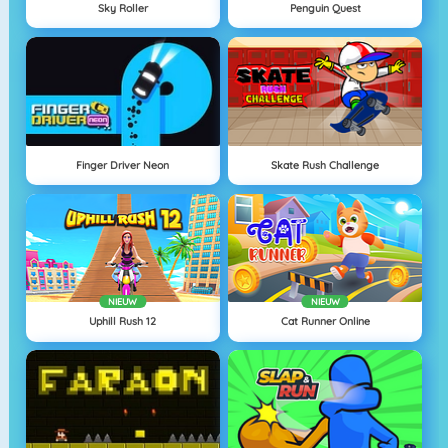
Sky Roller
Penguin Quest
Finger Driver Neon
Skate Rush Challenge
NIEUW
NIEUW
Uphill Rush 12
Cat Runner Online