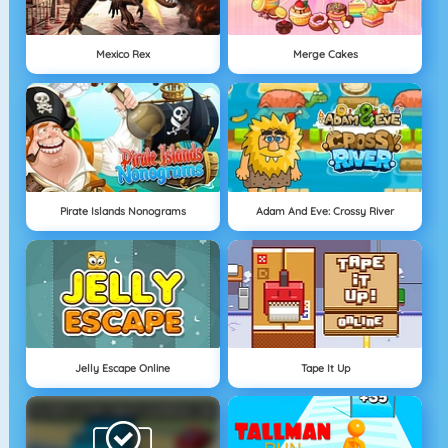
Mexico Rex
Merge Cakes
Pirate Islands Nonograms
Adam And Eve: Crossy River
Jelly Escape Online
Tape It Up