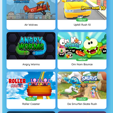
NIEUW
Air Wolves
Uphill Rush 10
NIEUW
Angry Worms
Om Nom Bounce
NIEUW
NIEUW
Roller Coaster
De Smurfen Skate Rush