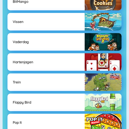
BitMango
Vissen
Vaderdag
Hartenjagen
Trein
Flappy Bird
Pop It