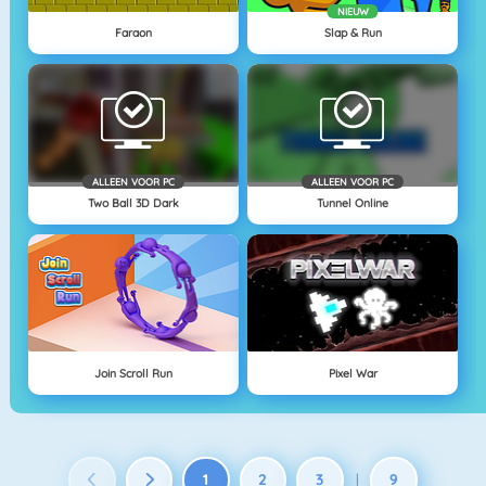
NIEUW
Faraon
Slap & Run
ALLEEN VOOR PC
ALLEEN VOOR PC
Two Ball 3D Dark
Tunnel Online
Join Scroll Run
Pixel War
1
2
3
9
|