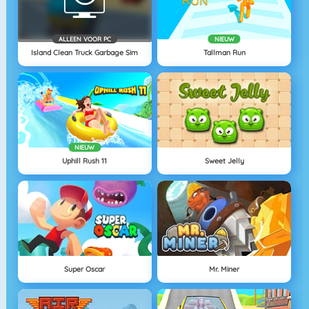
ALLEEN VOOR PC
NIEUW
Island Clean Truck Garbage Sim
Tallman Run
NIEUW
Uphill Rush 11
Sweet Jelly
Super Oscar
Mr. Miner