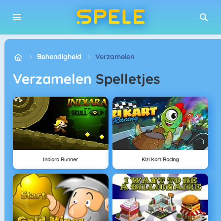
Behendigheid
Verzamelen
Verzamelen
Spelletjes
Indiara Runner
Kizi Kart Racing