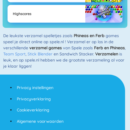
Highscores
De leukste verzamel spelletjes zoals
Phineas en Ferb
games
speel je direct online op spele.nl ! Verzamel er op los in de
verschillende
verzamel games
van Spele zoals
Ferb en Phineas
,
Team Sport
,
Stick Blender
en Sandwich Stacker.
Verzamelen
is
leuk, en op spele.nl hebben we de grootste verzameling al voor
je klaar liggen!
Privacy instellingen
Privacyverklaring
Cookieverklaring
Algemene voorwaarden