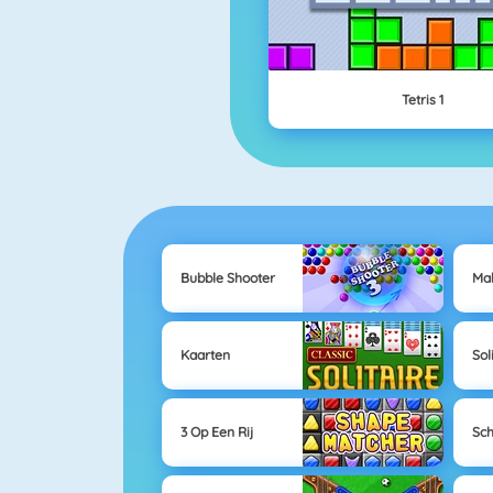
Tetris 1
Bubble Shooter
Ma
Kaarten
Sol
3 Op Een Rij
Sc