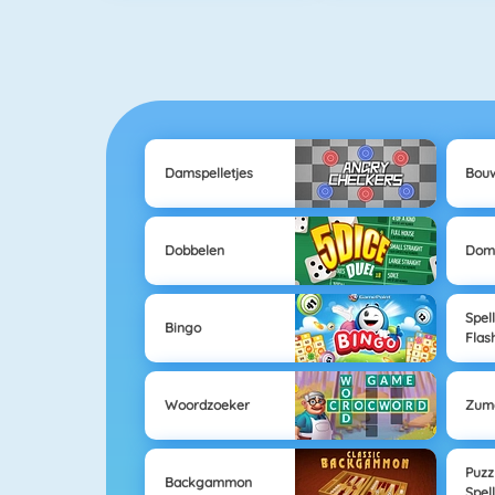
Damspelletjes
Bouw
Dobbelen
Dom
Spel
Bingo
Flas
Woordzoeker
Zum
Puzz
Backgammon
Spel