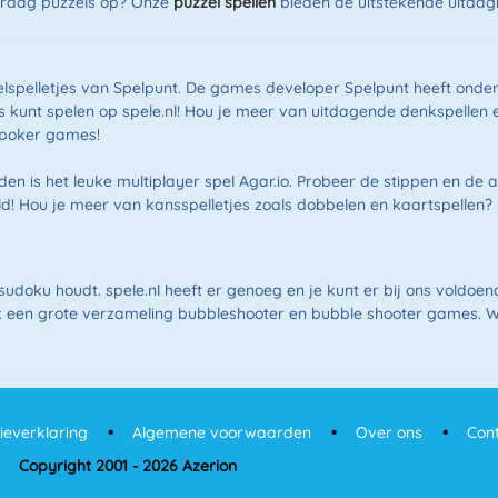
j graag puzzels op? Onze
puzzel spellen
bieden de uitstekende uitdag
zelspelletjes van Spelpunt. De games developer Spelpunt heeft onder
tis kunt spelen op spele.nl! Hou je meer van uitdagende denkspellen 
r poker games!
n is het leuke multiplayer spel Agar.io. Probeer de stippen en de 
eld! Hou je meer van kansspelletjes zoals dobbelen en kaartspellen
sudoku houdt. spele.nl heeft er genoeg en je kunt er bij ons voldoe
een grote verzameling bubbleshooter en bubble shooter games. Wat 
ieverklaring
Algemene voorwaarden
Over ons
Con
Copyright 2001 - 2026 Azerion