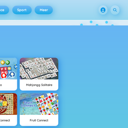
ace
Sport
Meer
go
Mahjongg Solitaire
Connect
Fruit Connect