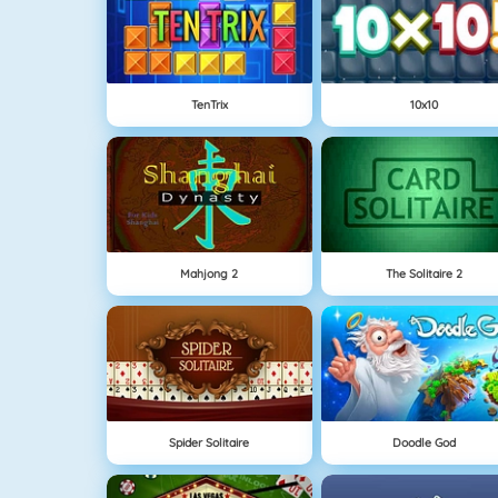
TenTrix
10x10
Mahjong 2
The Solitaire 2
Spider Solitaire
Doodle God