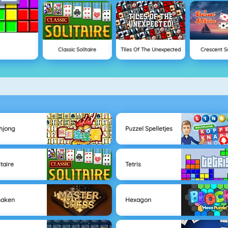
Classic Solitaire
Tiles Of The Unexpected
Crescent So
hjong
Puzzel Spelletjes
itaire
Tetris
haken
Hexagon