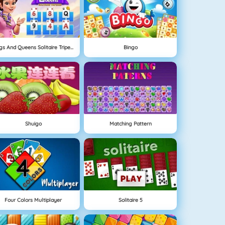
Kings And Queens Solitaire Tripeaks
Bingo
Shuigo
Matching Pattern
Four Colors Multiplayer
Solitaire 5