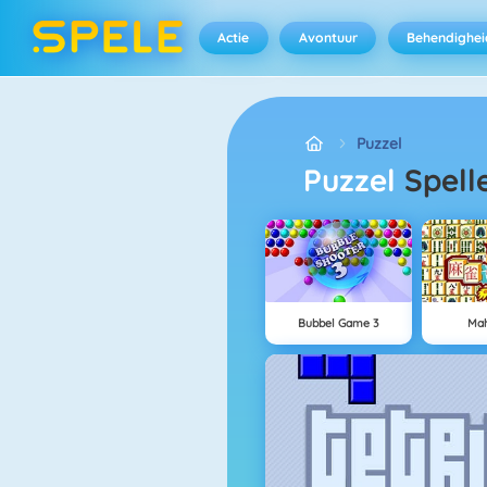
Actie
Avontuur
Behendighei
Puzzel
Puzzel
Spell
Bubbel Game 3
Mah