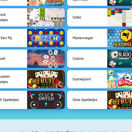
lock
Sobic
letjes
 Een Rij
Mijnenveger
cell
Casino
kasten
Gamepoint
letjes
5 Spelletjes
Slots Spelletjes