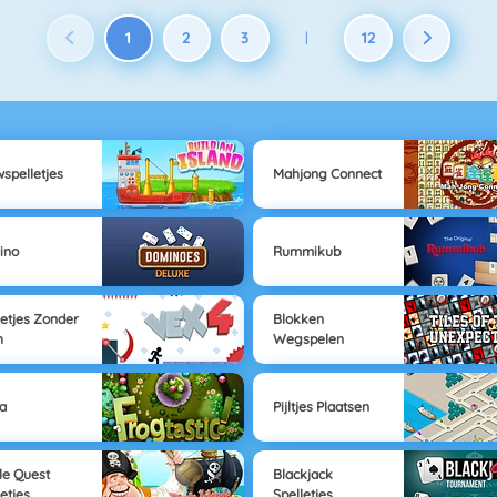
1
2
3
12
|
spelletjes
Mahjong Connect
ino
Rummikub
letjes Zonder
Blokken
h
Wegspelen
a
Pijltjes Plaatsen
le Quest
Blackjack
letjes
Spelletjes