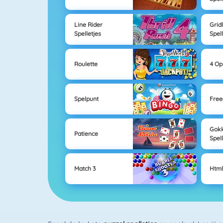
Line Rider
Grid
Spelletjes
Spel
Roulette
4 Op
Spelpunt
Free
Gok
Patience
Spel
Match 3
Html