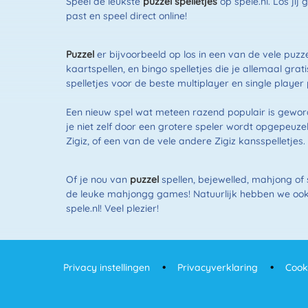
Speel de leukste
puzzel spelletjes
op spele.nl. Los ji
past en speel direct online!
Puzzel
er bijvoorbeeld op los in een van de vele puz
kaartspellen, en bingo spelletjes die je allemaal gra
spelletjes voor de beste multiplayer en single playe
Een nieuw spel wat meteen razend populair is geworde
je niet zelf door een grotere speler wordt opgepeuz
Zigiz, of een van de vele andere Zigiz kansspelletjes.
Of je nou van
puzzel
spellen, bejewelled, mahjong of 
de leuke mahjongg games! Natuurlijk hebben we ook 
spele.nl! Veel plezier!
Privacy instellingen
Privacyverklaring
Cook