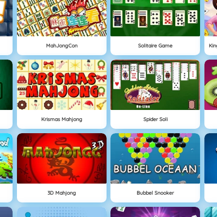
MahJongCon
Solitaire Game
Krismas Mahjong
Spider Soli
3D Mahjong
Bubbel Snooker