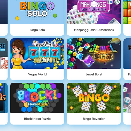
Bingo Solo
Mahjongg Dark Dimensions
Vegas World
Jewel Burst
F
Block! Hexa Puzzle
Bingo Revealer