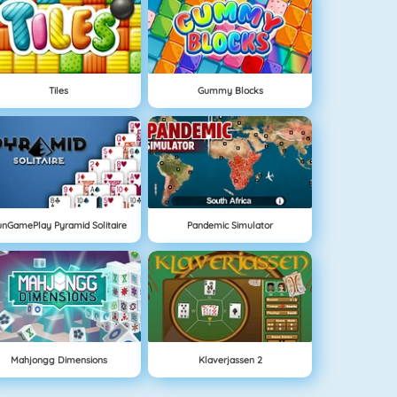
Tiles
Gummy Blocks
unGamePlay Pyramid Solitaire
Pandemic Simulator
Mahjongg Dimensions
Klaverjassen 2