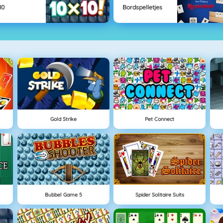
10
Bordspelletjes
Gold Strike
Pet Connect
Bubbel Game 5
Spider Solitaire Suits