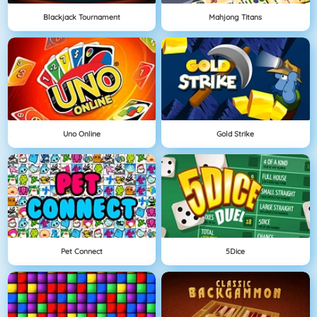
Blackjack Tournament
Mahjong Titans
Uno Online
Gold Strike
Pet Connect
5Dice