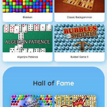
Blokken
Classic Backgammon
Algerijns Patience
Bubbel Game 5
Hall of
Fame