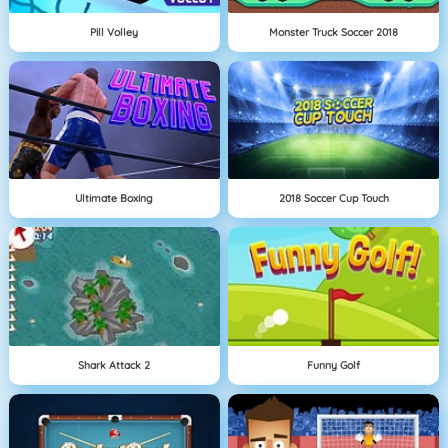
Pill Volley
Monster Truck Soccer 2018
Ultimate Boxing
2018 Soccer Cup Touch
Shark Attack 2
Funny Golf