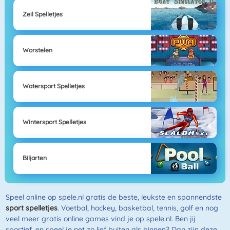
Zeil Spelletjes
Worstelen
Watersport Spelletjes
Wintersport Spelletjes
Biljarten
Speel online op spele.nl gratis de beste, leukste en spannendste
sport spelletjes
. Voetbal, hockey, basketbal, tennis, golf en nog
veel meer gratis online games vind je op spele.nl. Ben jij
sportief, en speel je net zo lief buiten als binnen? Dan zijn deze