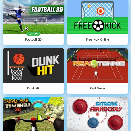
NIEUW
Football 3D
Free Kick Online
Dunk Hit
Real Tennis