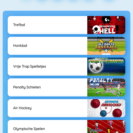
Trefbal
Honkbal
Vrije Trap Spelletjes
Penalty Schieten
Air Hockey
Olympische Spelen