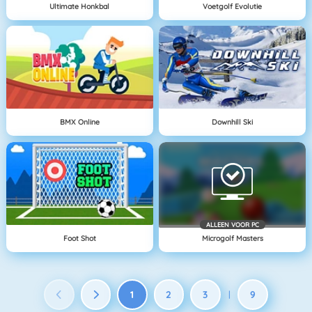
Ultimate Honkbal
Voetgolf Evolutie
BMX Online
Downhill Ski
ALLEEN VOOR PC
Foot Shot
Microgolf Masters
1
2
3
9
|