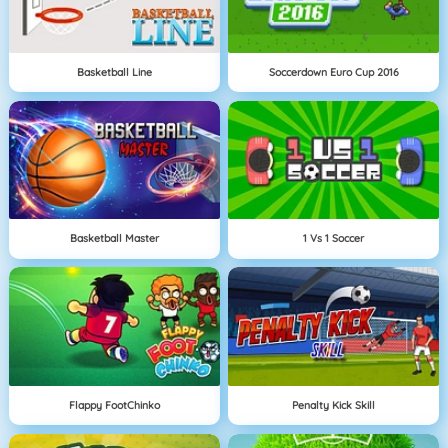
Basketball Line
Soccerdown Euro Cup 2016
Basketball Master
1 Vs 1 Soccer
Flappy FootChinko
Penalty Kick Skill