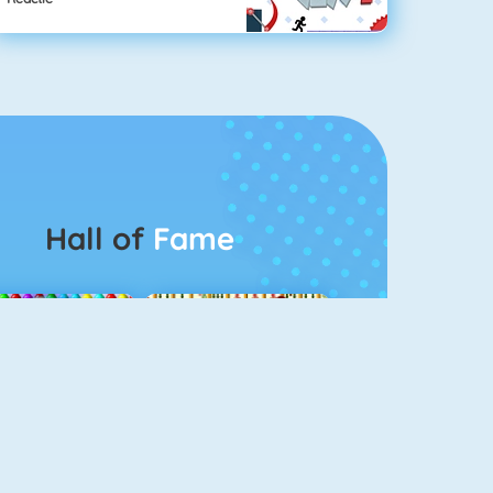
Hall of
Fame
Bubbel Game 3
Mahjong 4