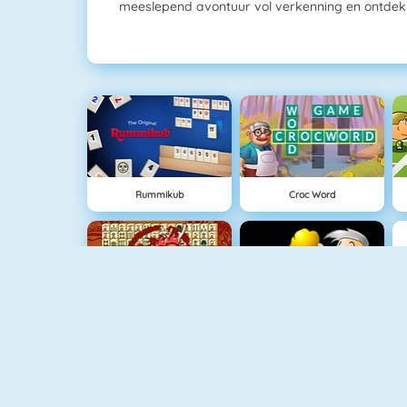
meeslepend avontuur vol verkenning en ontdek
Rummikub
Croc Word
Mahjong Connect
Goudzoeker 1