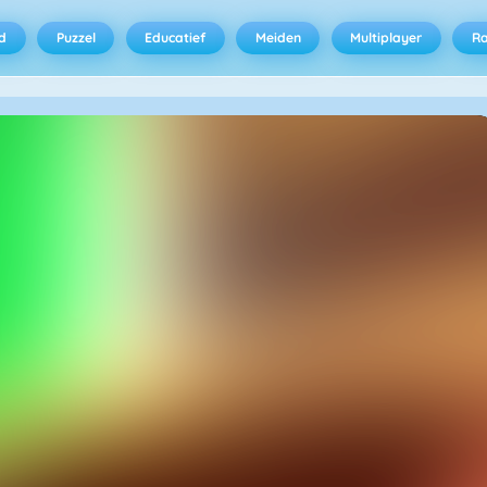
d
Puzzel
Educatief
Meiden
Multiplayer
R