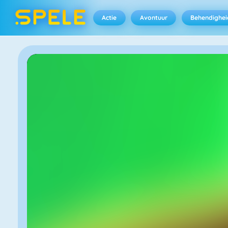
Actie
Avontuur
Behendighei