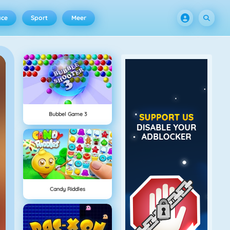
ace
Sport
Meer
Bubbel Game 3
Candy Riddles