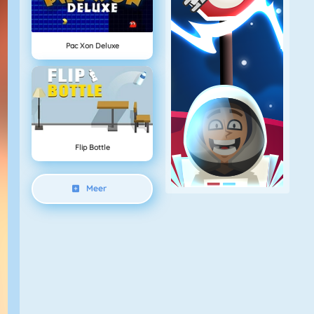
Pac Xon Deluxe
Flip Bottle
Meer