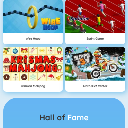
Wire Hoop
Sprint Game
Krismas Mahjong
Moto X3M Winter
Hall of
Fame