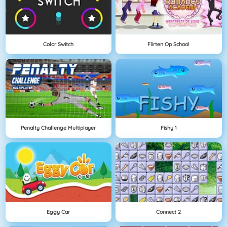
Color Switch
Flirten Op School
Penalty Challenge Multiplayer
Fishy 1
Eggy Car
Connect 2