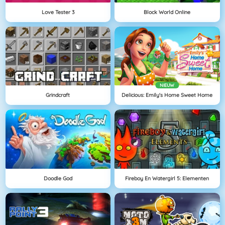
Love Tester 3
Block World Online
NIEUW
Grindcraft
Delicious: Emily's Home Sweet Home
Doodle God
Fireboy En Watergirl 5: Elementen