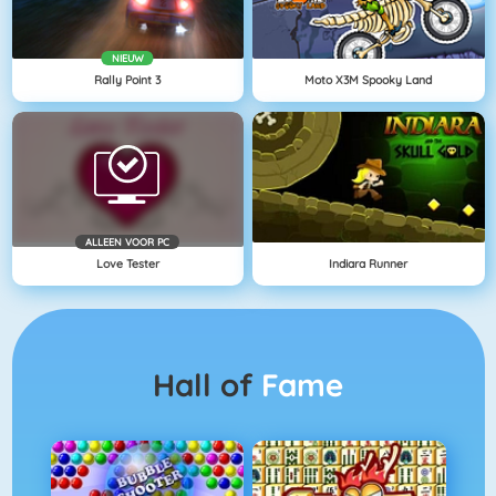
NIEUW
Rally Point 3
Moto X3M Spooky Land
ALLEEN VOOR PC
Love Tester
Indiara Runner
Hall of
Fame