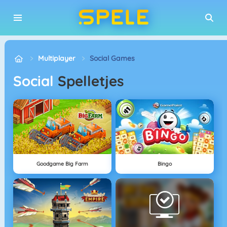
Multiplayer
Social Games
Social
Spelletjes
Goodgame Big Farm
Bingo