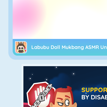
Labubu Doll Mukbang ASMR U