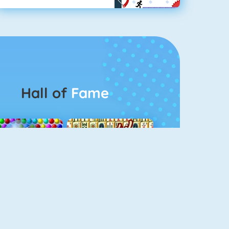
Hall of
Fame
Bubbel Game 3
Mahjong 4