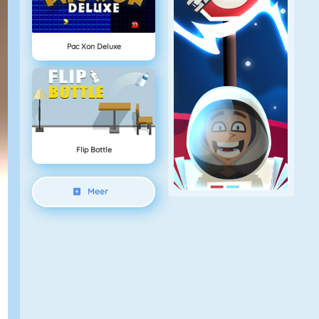
Pac Xon Deluxe
Flip Bottle
Meer