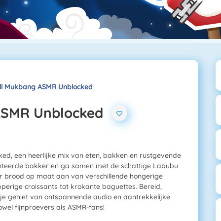
ll Mukbang ASMR Unblocked
ASMR Unblocked
d, een heerlijke mix van eten, bakken en rustgevende
lenteerde bakker en ga samen met de schattige Labubu
or brood op maat aan van verschillende hongerige
perige croissants tot krokante baguettes. Bereid,
jl je geniet van ontspannende audio en aantrekkelijke
owel fijnproevers als ASMR-fans!