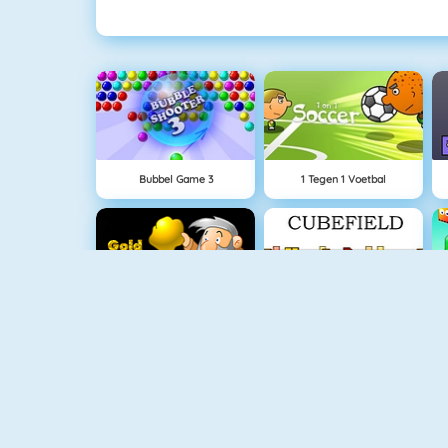
Bubbel Game 3
1 Tegen 1 Voetbal
Goudzoeker 1
Cubefield