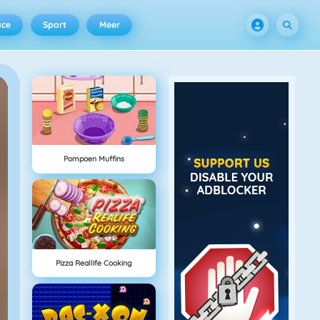
ace
Sport
Meer
Pompoen Muffins
Pizza Reallife Cooking