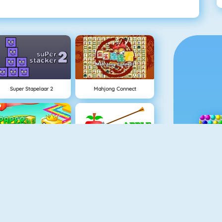
Super Stapelaar 2
Mahjong Connect
Paper.io 2
Appel Schieten