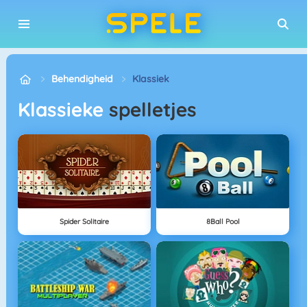
Behendigheid
Klassiek
Klassieke
spelletjes
Spider Solitaire
8Ball Pool