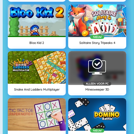
NIEUW
Bloo Kid 2
Solitaire Story Tripeaks 4
ALLEEN VOOR PC
Snake And Ladders Multiplayer
Minesweeper 3D
NIEUW