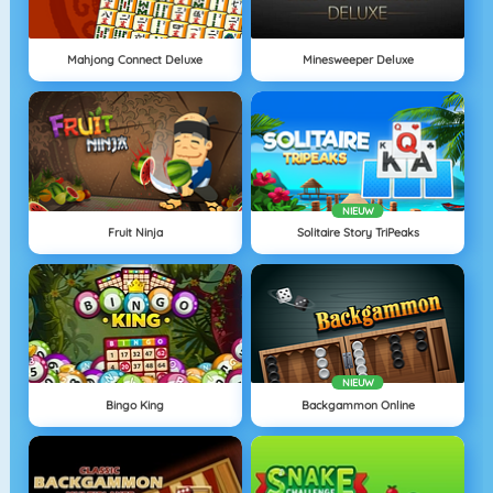
Mahjong Connect Deluxe
Minesweeper Deluxe
NIEUW
Fruit Ninja
Solitaire Story TriPeaks
NIEUW
Bingo King
Backgammon Online