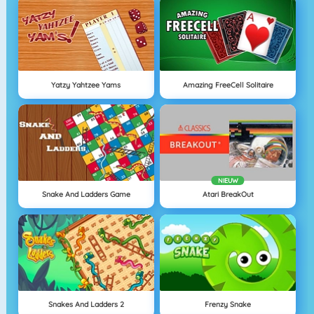
Yatzy Yahtzee Yams
Amazing FreeCell Solitaire
NIEUW
Snake And Ladders Game
Atari BreakOut
Snakes And Ladders 2
Frenzy Snake