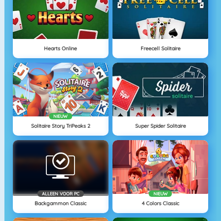
Hearts Online
Freecell Solitaire
NIEUW
Solitaire Story TriPeaks 2
Super Spider Solitaire
ALLEEN VOOR PC
NIEUW
Backgammon Classic
4 Colors Classic