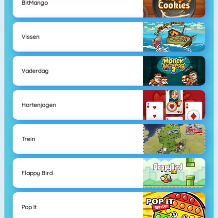
BitMango
Vissen
Vaderdag
Hartenjagen
Trein
Flappy Bird
Pop It