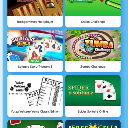
Backgammon Multiplayer
Snake Challenge
NIEUW
Solitaire Story Tripeaks 3
Zumba Challenge
Yatzy Yahtzee Yams Classic Edition
Spider Solitaire Online