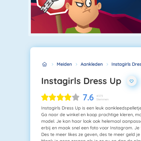
Meiden
Aankleden
Instagirls Dre
Instagirls Dress Up
7.6
4373
Stemmen
Instagirls Dress Up is een leuk aankleedspelle
Ga naar de winkel en koop prachtige kleren, moo
model. Je kan haar look ook helemaal aanpass
erbij en maak snel een foto voor Instagram. Je 
Des te meer likes ze geven, des te meer geld je
Maak je geen zorgen als je zo nu en dan de pla