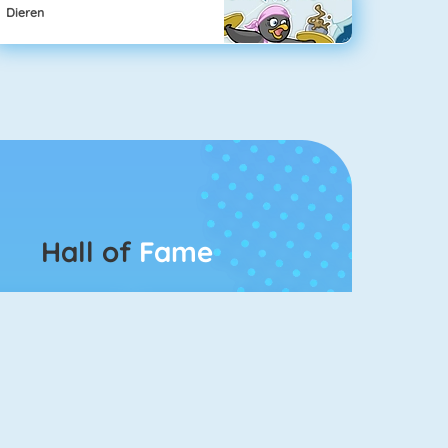
Dieren
Hall of
Fame
Bubbel Game 3
Mahjong 4