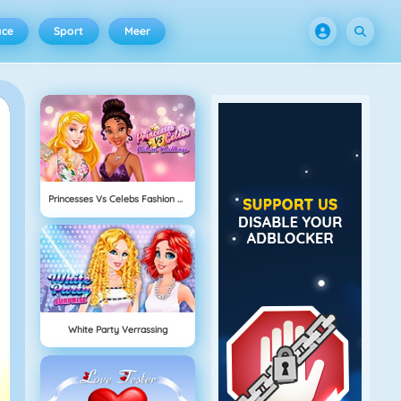
ace
Sport
Meer
Princesses Vs Celebs Fashion Challenge
White Party Verrassing