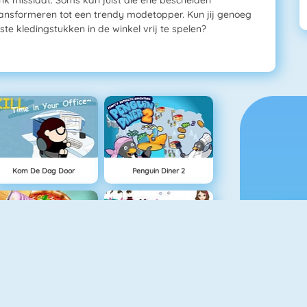
nsformeren tot een trendy modetopper. Kun jij genoeg
e kledingstukken in de winkel vrij te spelen?
Kom De Dag Door
Penguin Diner 2
Pizza Reallife Cooking
I Star Girl