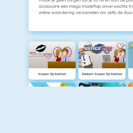
accessoire een mega modeflop onverwachts tra
online waardering verzamelen om zelfs de duurst
Kussen Op Kantoor
Stiekem Kussen Op Kantoor
Princess Famous Tumblr Girl
Mini Skin Dokter