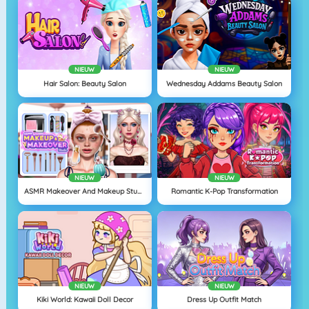
NIEUW
NIEUW
Hair Salon: Beauty Salon
Wednesday Addams Beauty Salon
NIEUW
NIEUW
ASMR Makeover And Makeup Studio
Romantic K-Pop Transformation
NIEUW
NIEUW
Kiki World: Kawaii Doll Decor
Dress Up Outfit Match