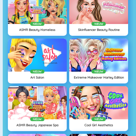
NIEUW
NIEUW
ASMR Beauty Homeless
Skinfluencer Beauty Routine
NIEUW
NIEUW
Art Salon
Extreme Makeover Harley Edition
NIEUW
NIEUW
ASMR Beauty Japanese Spa
Cool Girl Aesthetics