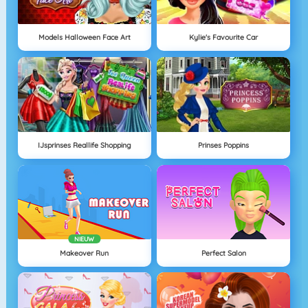
Models Halloween Face Art
Kylie's Favourite Car
IJsprinses Reallife Shopping
Prinses Poppins
NIEUW
Makeover Run
Perfect Salon