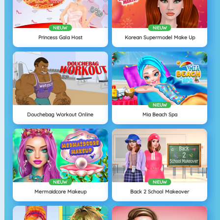
NIEUW
NIEUW
Princess Gala Host
Korean Supermodel Make Up
NIEUW
Douchebag Workout Online
Mia Beach Spa
NIEUW
NIEUW
Mermaidcore Makeup
Back 2 School Makeover