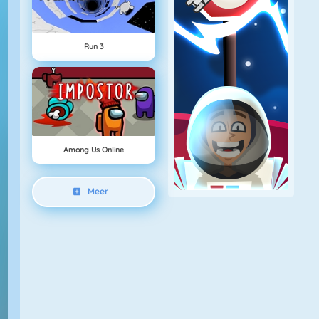
Run 3
Among Us Online
Meer