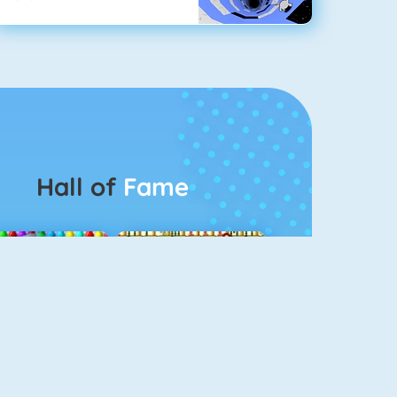
Hall of
Fame
Bubbel Game 3
Mahjong 4