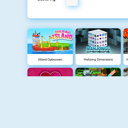
Eiland Opbouwen
Mahjong Dimensions
Love Tester 3
Block World Online