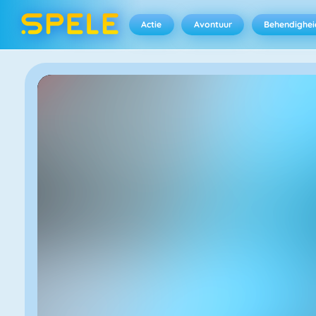
Actie
Avontuur
Behendighei