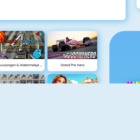
Vuurjongen & Watermeisje 4: Kristallen Tempel
Grand Prix Hero
NIEUW
Grindcraft
Delicious: Emily's Home Sweet Home