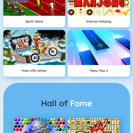
Sprint Game
Krismas Mahjong
Moto X3M Winter
Piano Tiles 4
Hall of
Fame