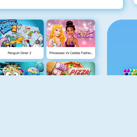
Penguin Diner 2
Princesses Vs Celebs Fashion Challenge
Mini Skin Dokter
Pizza Reallife Cooking