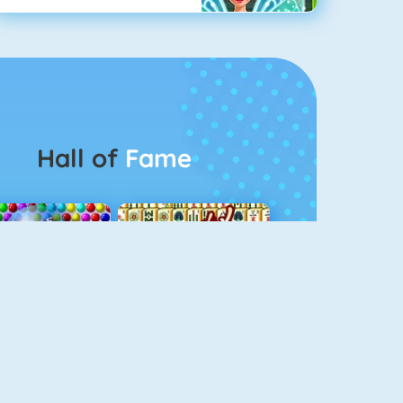
Hall of
Fame
Bubbel Game 3
Mahjong 4