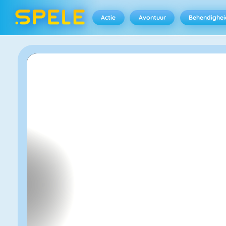
Actie
Avontuur
Behendighei