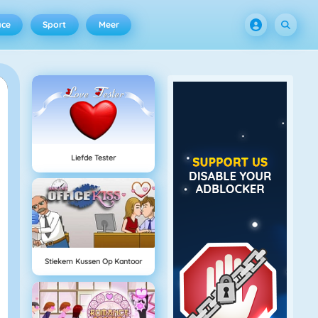
ace
Sport
Meer
Liefde Tester
Stiekem Kussen Op Kantoor