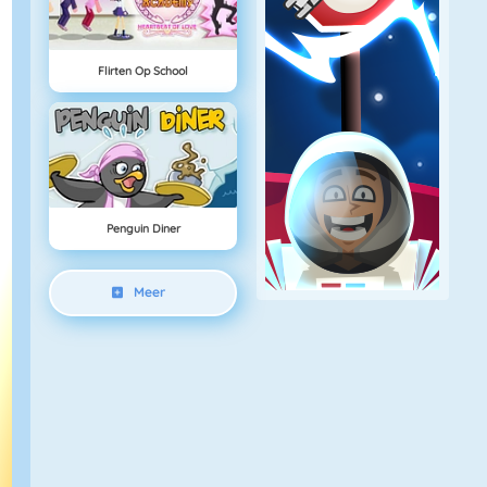
Flirten Op School
Penguin Diner
Meer