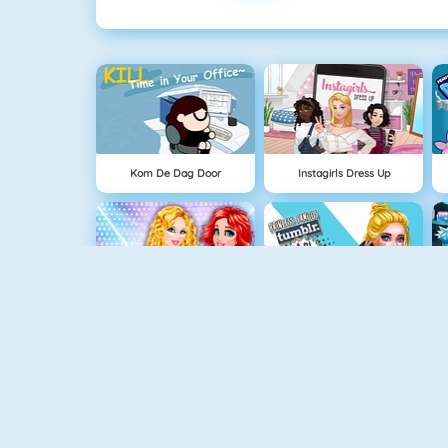
Kom De Dag Door
Instagirls Dress Up
White Party Verrassing
Princess Famous Tumblr Girl