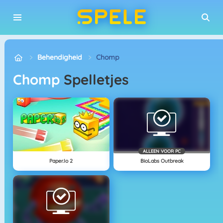
Behendigheid
Chomp
Chomp
Spelletjes
ALLEEN VOOR PC
Paper.io 2
BioLabs Outbreak