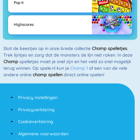
Pop It
Highscores
Sluit de beestjes op in onze brede collectie
Chomp spelletjes
.
Trek lijntjes en zorg dat de monsters de lijn niet raken. In deze
Chomp
spelletjes moet je snel zijn en het veld zo snel mogelijk
terug winnen. Op spele.nl kun je
Chomp 1
of een van de vele
andere online
chomp spellen
direct online spelen!
Privacy instellingen
Privacyverklaring
Cookieverklaring
Algemene voorwaarden