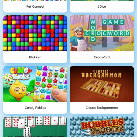
Pet Connect
5Dice
Blokken
Croc Word
Candy Riddles
Classic Backgammon