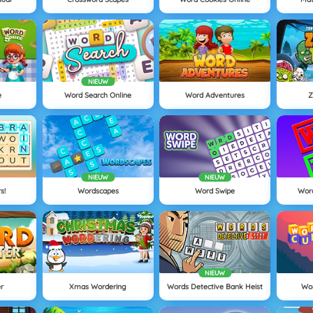
NIEUW
e
Word Search Online
Word Adventures
Z
NIEUW
NIEUW
s!
Wordscapes
Word Swipe
Word
NIEUW
r
Xmas Wordering
Words Detective Bank Heist
Wor