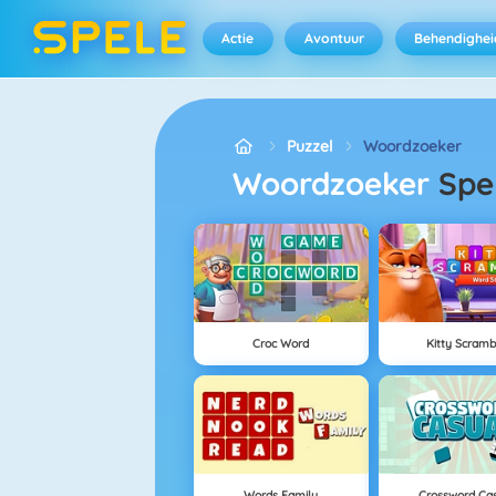
Actie
Avontuur
Behendighei
Puzzel
Woordzoeker
Woordzoeker
Spe
Croc Word
Kitty Scramb
Words Family
Crossword Ca