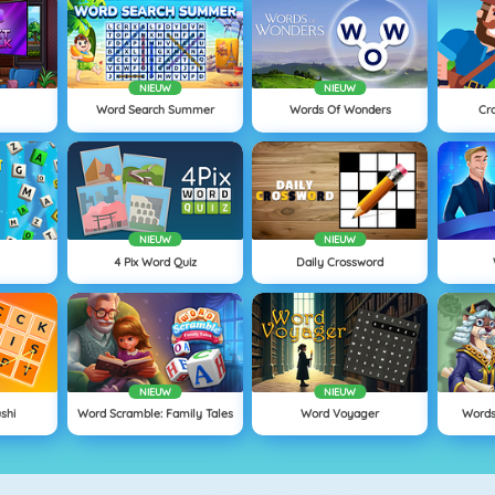
NIEUW
NIEUW
Word Search Summer
Words Of Wonders
Cr
NIEUW
NIEUW
4 Pix Word Quiz
Daily Crossword
NIEUW
NIEUW
shi
Word Scramble: Family Tales
Word Voyager
Words