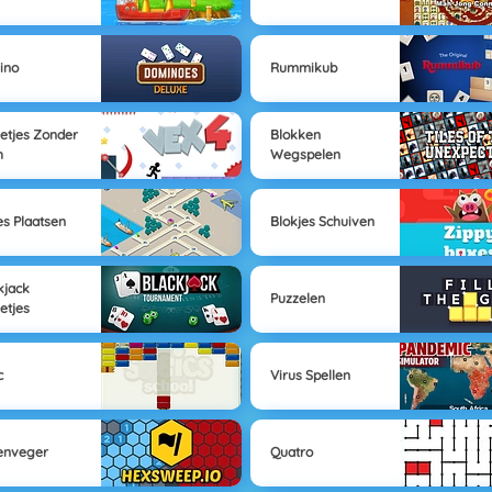
ino
Rummikub
letjes Zonder
Blokken
h
Wegspelen
jes Plaatsen
Blokjes Schuiven
kjack
Puzzelen
letjes
c
Virus Spellen
enveger
Quatro