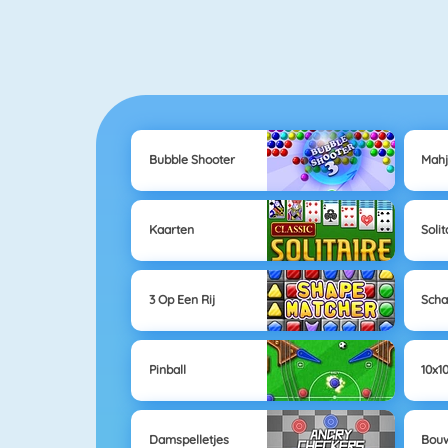
Bubble Shooter
Mah
Kaarten
Solit
3 Op Een Rij
Sch
Pinball
10x1
Damspelletjes
Bouw