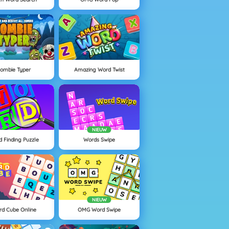
ombie Typer
Amazing Word Twist
NIEUW
 Finding Puzzle
Words Swipe
NIEUW
d Cube Online
OMG Word Swipe