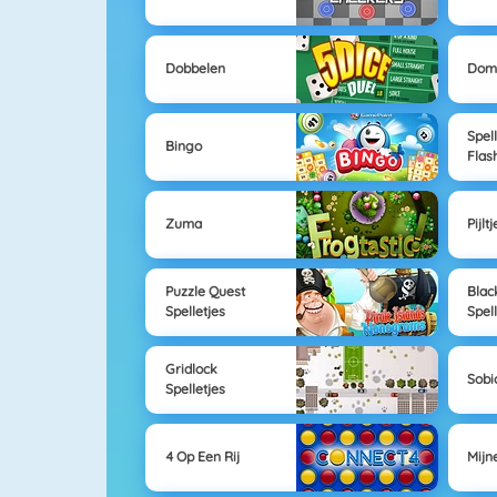
Dobbelen
Dom
Spel
Bingo
Flas
Zuma
Pijlt
Puzzle Quest
Blac
Spelletjes
Spel
Gridlock
Sobi
Spelletjes
4 Op Een Rij
Mijn