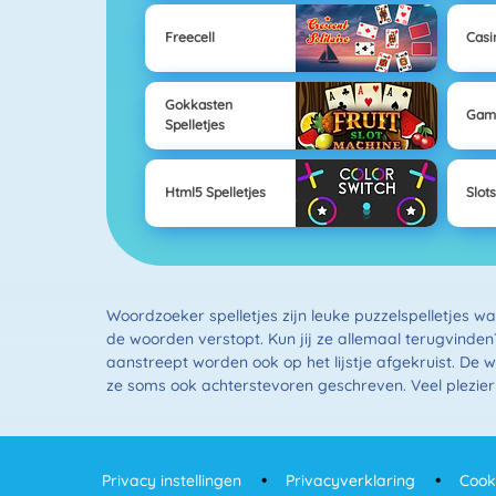
Freecell
Casi
Gokkasten
Gam
Spelletjes
Html5 Spelletjes
Slots
Woordzoeker spelletjes zijn leuke puzzelspelletjes w
de woorden verstopt. Kun jij ze allemaal terugvinden
aanstreept worden ook op het lijstje afgekruist. De w
ze soms ook achterstevoren geschreven. Veel plezier 
Privacy instellingen
Privacyverklaring
Cook