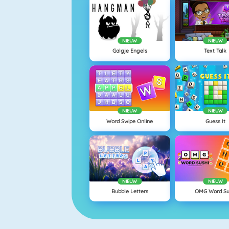
NIEUW
NIEUW
Galgje Engels
Text Talk
NIEUW
NIEUW
Word Swipe Online
Guess It
NIEUW
NIEUW
Bubble Letters
OMG Word Su