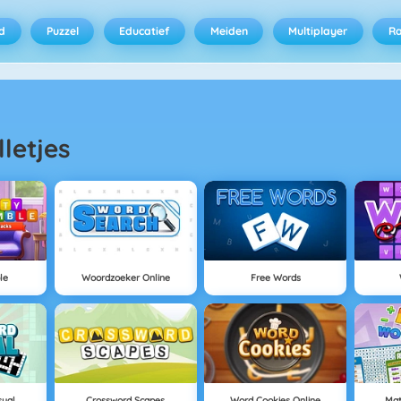
d
Puzzel
Educatief
Meiden
Multiplayer
R
lletjes
le
Woordzoeker Online
Free Words
sual
Crossword Scapes
Word Cookies Online
Mat