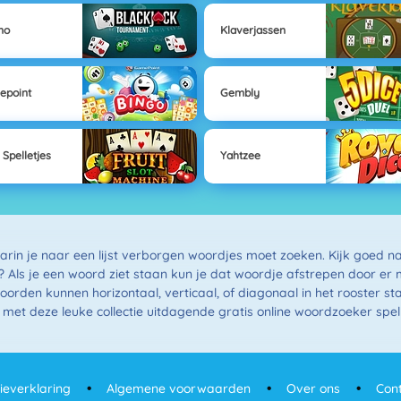
no
Klaverjassen
epoint
Gembly
 Spelletjes
Yahtzee
aarin je naar een lijst verborgen woordjes moet zoeken. Kijk goed na
? Als je een woord ziet staan kun je dat woordje afstrepen door er 
oorden kunnen horizontaal, verticaal, of diagonaal in het rooster st
met deze leuke collectie uitdagende gratis online woordzoeker spell
ieverklaring
Algemene voorwaarden
Over ons
Con