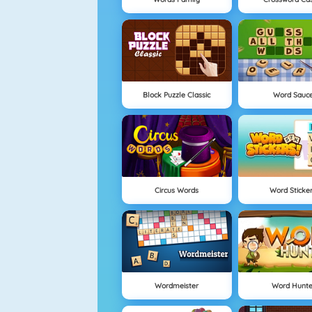
Block Puzzle Classic
Word Sauc
Circus Words
Word Sticker
Wordmeister
Word Hunte