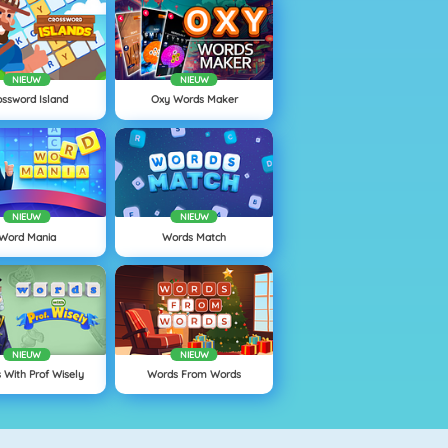
NIEUW
NIEUW
ossword Island
Oxy Words Maker
NIEUW
NIEUW
Word Mania
Words Match
NIEUW
NIEUW
 With Prof Wisely
Words From Words