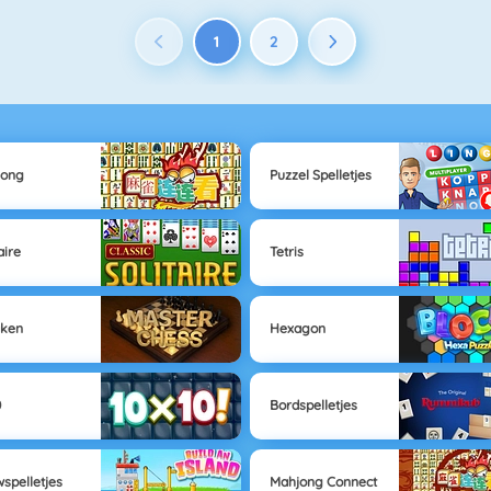
1
2
jong
Puzzel Spelletjes
aire
Tetris
aken
Hexagon
0
Bordspelletjes
spelletjes
Mahjong Connect