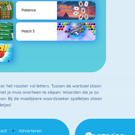
Patience
Match 3
ar het rooster vol letters. Tussen de warboel staan
met je muis overheen te slepen. Woorden die je zo
aan. Bij de moeilijkere woordzoeker spelletjes staan
etjes!
tact
Adverteren