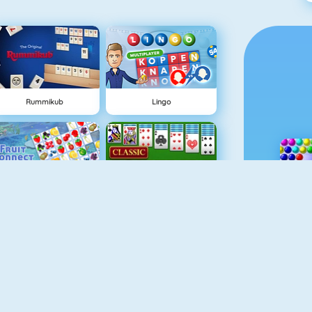
Rummikub
Lingo
Fruit Connect
Classic Solitaire
Blackjack Tournament
Mahjong Titans