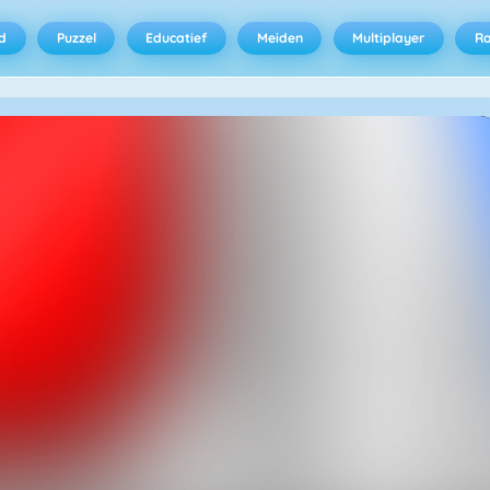
d
Puzzel
Educatief
Meiden
Multiplayer
R