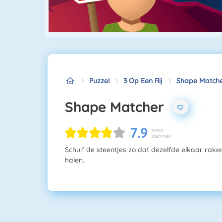
Puzzel
3 Op Een Rij
Shape Match
Shape Matcher
7.9
19589
Stemmen
Schuif de steentjes zo dat dezelfde elkaar raken
halen.