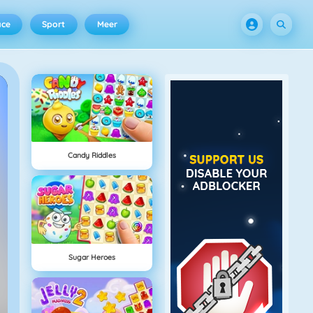
ace
Sport
Meer
Candy Riddles
Sugar Heroes