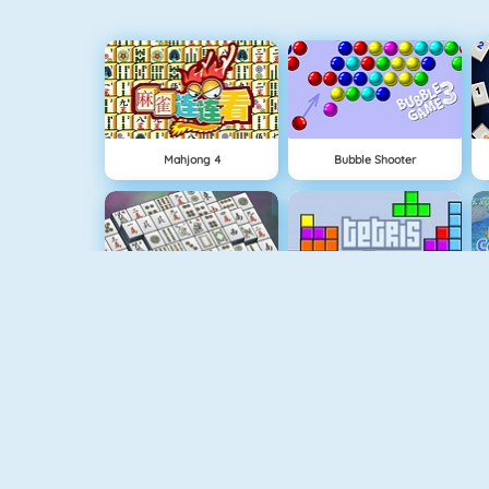
Mahjong 4
Bubble Shooter
Mahjongg Solitaire
Tetris 1
Tiles Of The Unexpected
Crescent Solitaire 3