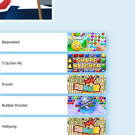
Bejeweled
3 Op Een Rij
Puzzel
Bubble Shooter
Mahjong