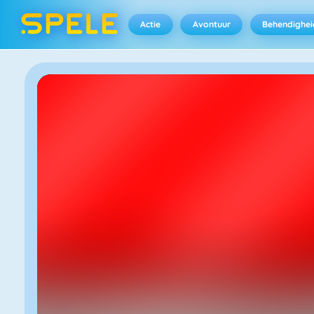
Actie
Avontuur
Behendighei