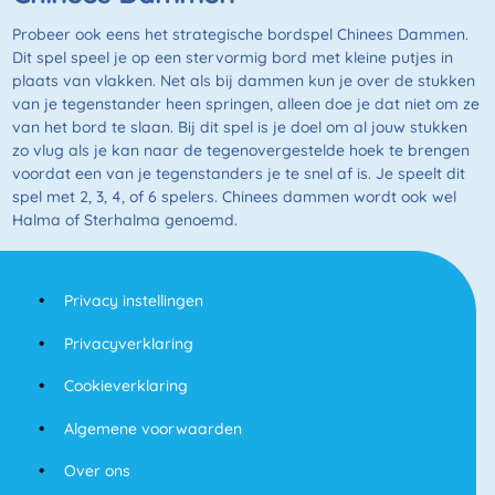
Probeer ook eens het strategische bordspel Chinees Dammen.
Dit spel speel je op een stervormig bord met kleine putjes in
plaats van vlakken. Net als bij dammen kun je over de stukken
van je tegenstander heen springen, alleen doe je dat niet om ze
van het bord te slaan. Bij dit spel is je doel om al jouw stukken
zo vlug als je kan naar de tegenovergestelde hoek te brengen
voordat een van je tegenstanders je te snel af is. Je speelt dit
spel met 2, 3, 4, of 6 spelers. Chinees dammen wordt ook wel
Halma of Sterhalma genoemd.
Privacy instellingen
Privacyverklaring
Cookieverklaring
Algemene voorwaarden
Over ons