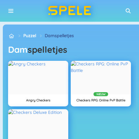
Puzzel
Damspelletjes
Dam
spelletjes
NIEUW
Angry Checkers
Checkers RPG: Online PvP Battle