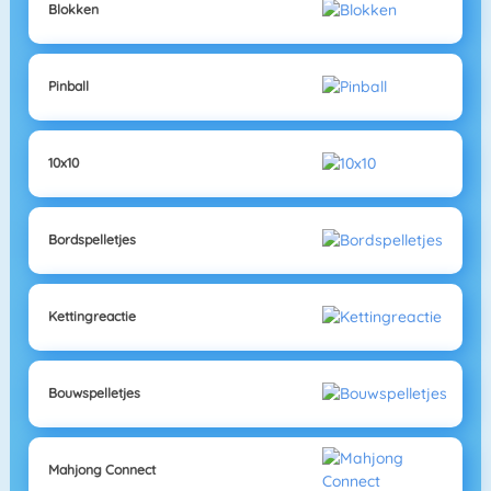
Blokken
Pinball
10x10
Bordspelletjes
Kettingreactie
Bouwspelletjes
Mahjong Connect