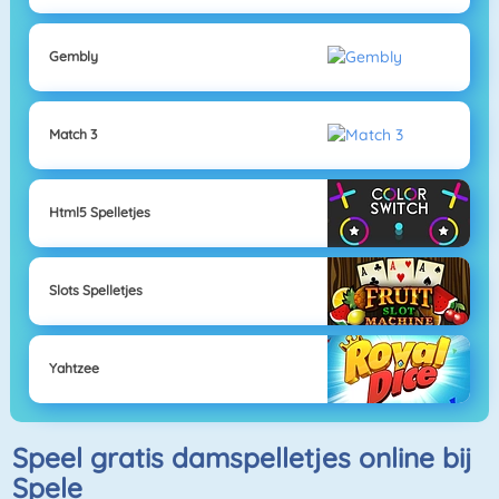
Gembly
Match 3
Html5 Spelletjes
Slots Spelletjes
Yahtzee
Speel gratis damspelletjes online bij
Spele