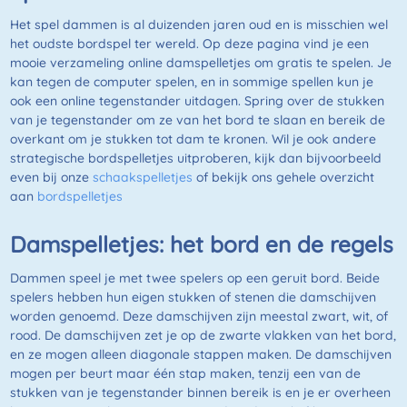
Het spel dammen is al duizenden jaren oud en is misschien wel
het oudste bordspel ter wereld. Op deze pagina vind je een
mooie verzameling online damspelletjes om gratis te spelen. Je
kan tegen de computer spelen, en in sommige spellen kun je
ook een online tegenstander uitdagen. Spring over de stukken
van je tegenstander om ze van het bord te slaan en bereik de
overkant om je stukken tot dam te kronen. Wil je ook andere
strategische bordspelletjes uitproberen, kijk dan bijvoorbeeld
even bij onze
schaakspelletjes
of bekijk ons gehele overzicht
aan
bordspelletjes
Damspelletjes: het bord en de regels
Dammen speel je met twee spelers op een geruit bord. Beide
spelers hebben hun eigen stukken of stenen die damschijven
worden genoemd. Deze damschijven zijn meestal zwart, wit, of
rood. De damschijven zet je op de zwarte vlakken van het bord,
en ze mogen alleen diagonale stappen maken. De damschijven
mogen per beurt maar één stap maken, tenzij een van de
stukken van je tegenstander binnen bereik is en je er overheen