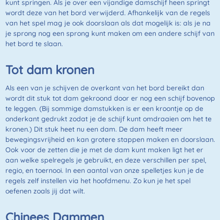
kunt springen. Als je over een vijandige damschijf heen springt
wordt deze van het bord verwijderd. Afhankelijk van de regels
van het spel mag je ook doorslaan als dat mogelijk is: als je na
je sprong nog een sprong kunt maken om een andere schijf van
het bord te slaan.
Tot dam kronen
Als een van je schijven de overkant van het bord bereikt dan
wordt dit stuk tot dam gekroond door er nog een schijf bovenop
te leggen. (Bij sommige damstukken is er een kroontje op de
onderkant gedrukt zodat je de schijf kunt omdraaien om het te
kronen.) Dit stuk heet nu een dam. De dam heeft meer
bewegingsvrijheid en kan grotere stappen maken en doorslaan.
Ook voor de zetten die je met de dam kunt maken ligt het er
aan welke spelregels je gebruikt, en deze verschillen per spel,
regio, en toernooi. In een aantal van onze spelletjes kun je de
regels zelf instellen via het hoofdmenu. Zo kun je het spel
oefenen zoals jij dat wilt.
Chinees Dammen