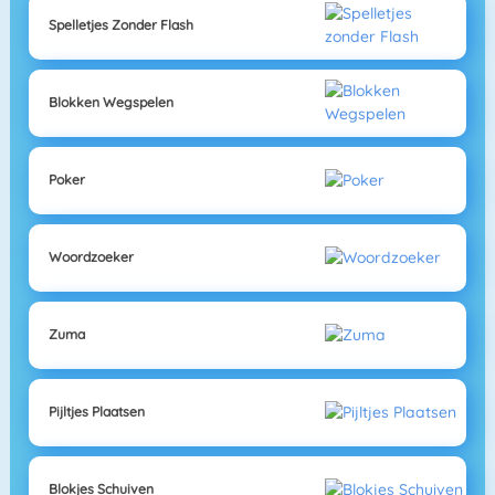
Spelletjes Zonder Flash
Blokken Wegspelen
Poker
Woordzoeker
Zuma
Pijltjes Plaatsen
Blokjes Schuiven