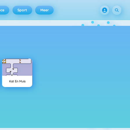
ace
Sport
Meer
Kat En Muis