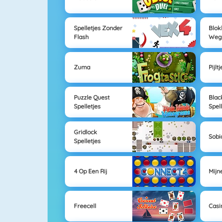
Spelletjes Zonder
Blok
Flash
Weg
Zuma
Pijlt
Puzzle Quest
Blac
Spelletjes
Spel
Gridlock
Sobi
Spelletjes
4 Op Een Rij
Mijn
Freecell
Casi