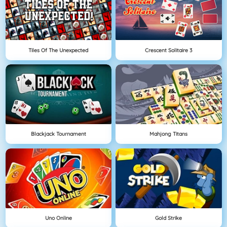
Tiles Of The Unexpected
Crescent Solitaire 3
Blackjack Tournament
Mahjong Titans
Uno Online
Gold Strike