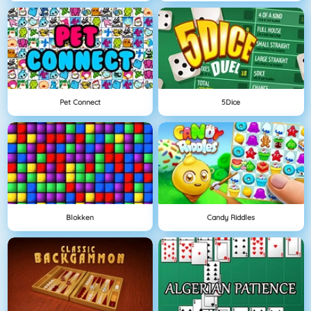
Pet Connect
5Dice
Blokken
Candy Riddles