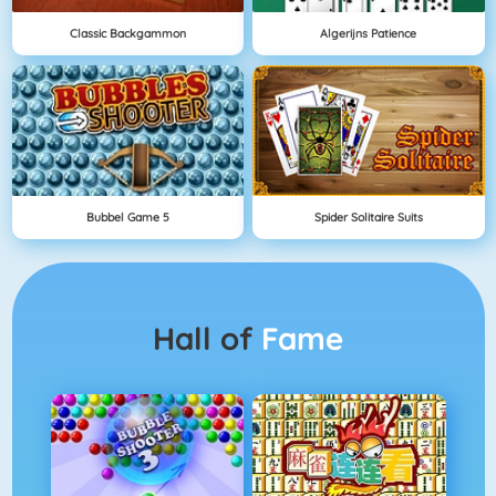
Classic Backgammon
Algerijns Patience
Bubbel Game 5
Spider Solitaire Suits
Hall of
Fame