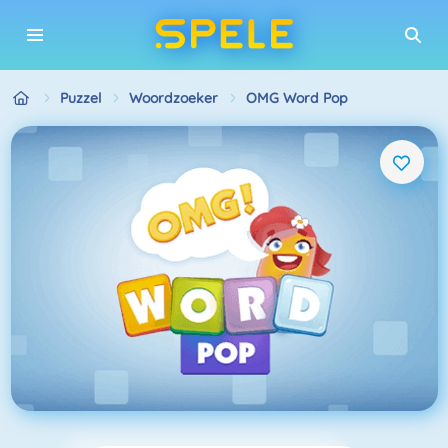
Puzzel
Woordzoeker
OMG Word Pop