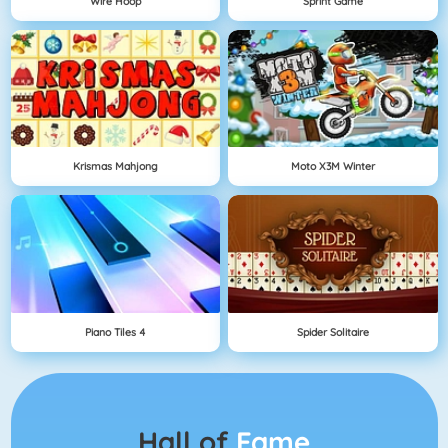
Wire Hoop
Sprint Game
Krismas Mahjong
Moto X3M Winter
Piano Tiles 4
Spider Solitaire
Hall of
Fame