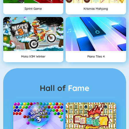
Sprint Game
Krismas Mahjong
Moto X3M Winter
Piano Tiles 4
Hall of
Fame