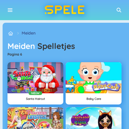
Meiden
Meiden
Spelletjes
pagina 6
NIEUW
Santa Haircut
Baby Care