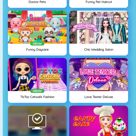
Doctor Pets
Funny Pet Haircut
NIEUW
Funny Daycare
Chic Wedding Salon
NIEUW
TicToc Catwalk Fashion
Love Tester Deluxe