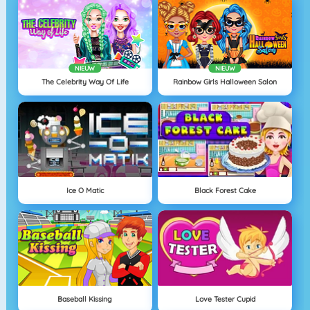
NIEUW
NIEUW
The Celebrity Way Of Life
Rainbow Girls Halloween Salon
Ice O Matic
Black Forest Cake
Baseball Kissing
Love Tester Cupid