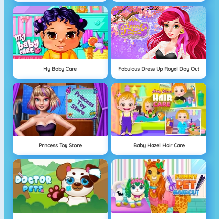
My Baby Care
Fabulous Dress Up Royal Day Out
Princess Toy Store
Baby Hazel Hair Care