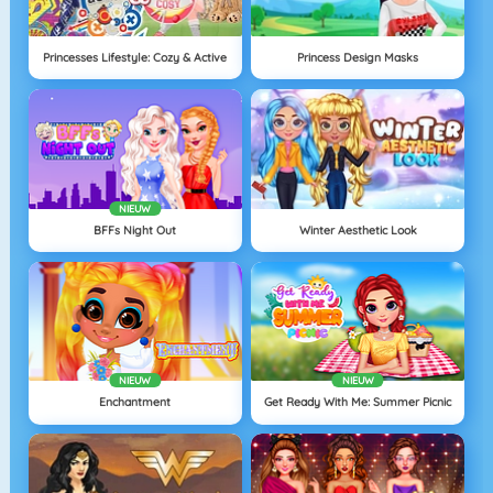
Princesses Lifestyle: Cozy & Active
Princess Design Masks
NIEUW
BFFs Night Out
Winter Aesthetic Look
NIEUW
NIEUW
Enchantment
Get Ready With Me: Summer Picnic