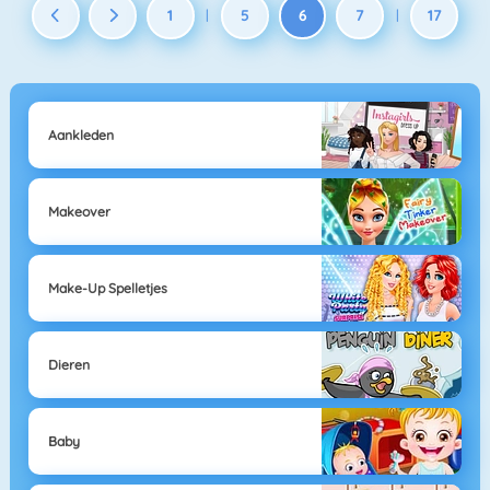
1
5
6
7
17
|
|
Aankleden
Makeover
Make-Up Spelletjes
Dieren
Baby