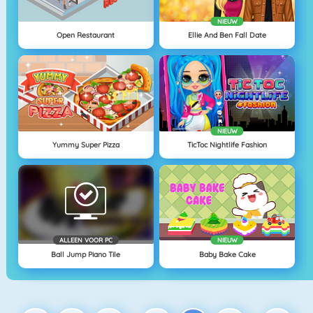
NIEUW
Open Restaurant
Ellie And Ben Fall Date
NIEUW
Yummy Super Pizza
TicToc Nightlife Fashion
ALLEEN VOOR PC
NIEUW
Ball Jump Piano Tile
Baby Bake Cake