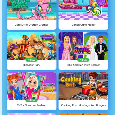
Cute Little Dragon Creator
Candy Cake Maker
NIEUW
NIEUW
Dinosaur Park
Ellie And Ben Insta Fashion
NIEUW
TicToc Summer Fashion
Cooking Fast: Hotdogs And Burgers