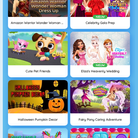
NIEUW
Amazon Warrior Wonder Woman Dress Up
Celebrity Gala Prep
NIEUW
Cute Pet Friends
Eliza's Heavenly Wedding
Halloween Pumpkin Decor
Fairy Pony Caring Adventure