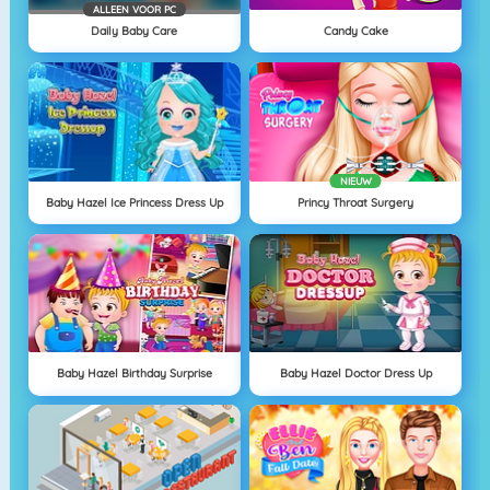
ALLEEN VOOR PC
Daily Baby Care
Candy Cake
NIEUW
Baby Hazel Ice Princess Dress Up
Princy Throat Surgery
Baby Hazel Birthday Surprise
Baby Hazel Doctor Dress Up