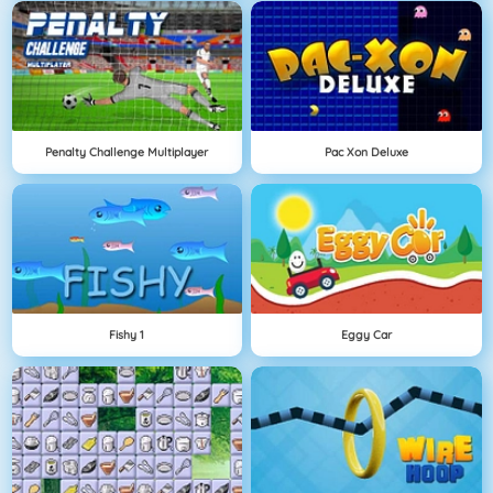
Penalty Challenge Multiplayer
Pac Xon Deluxe
Fishy 1
Eggy Car