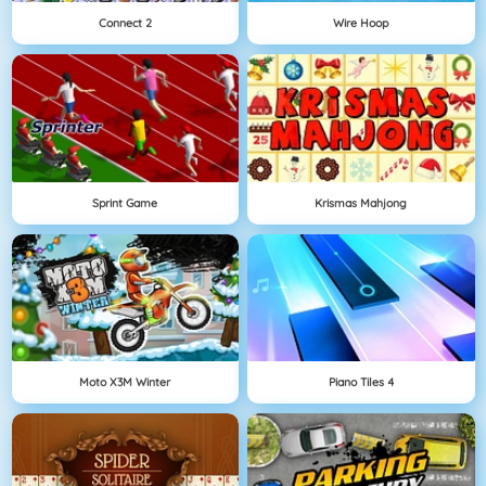
Connect 2
Wire Hoop
Sprint Game
Krismas Mahjong
Moto X3M Winter
Piano Tiles 4