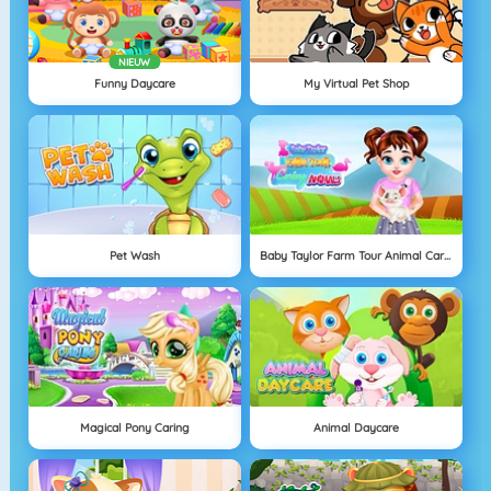
NIEUW
Funny Daycare
My Virtual Pet Shop
Pet Wash
Baby Taylor Farm Tour Animal Caring
Magical Pony Caring
Animal Daycare