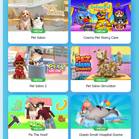
NIEUW
NIEUW
Pet Salon
Cosmo Pet Starry Care
NIEUW
NIEUW
Pet Salon 2
Pet Salon Simulator
NIEUW
NIEUW
Fix The Hoof
Ocean Small Hospital Doctor