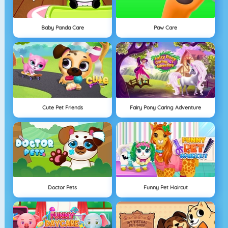
Baby Panda Care
Paw Care
Cute Pet Friends
Fairy Pony Caring Adventure
Doctor Pets
Funny Pet Haircut