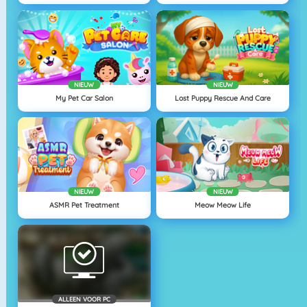
NIEUW
NIEUW
My Pet Car Salon
Lost Puppy Rescue And Care
NIEUW
NIEUW
ASMR Pet Treatment
Meow Meow Life
ALLEEN VOOR PC