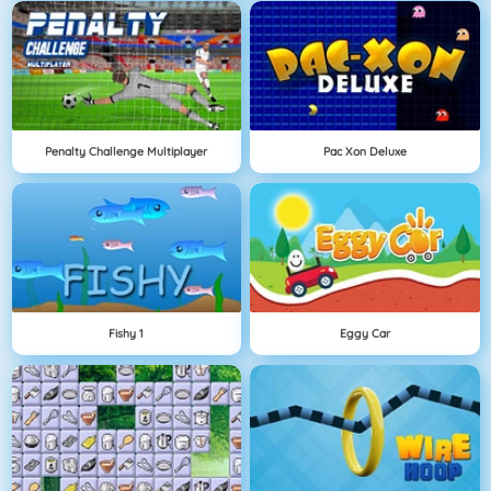
Penalty Challenge Multiplayer
Pac Xon Deluxe
Fishy 1
Eggy Car