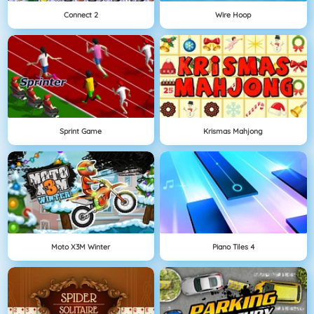
Connect 2
Wire Hoop
Sprint Game
Krismas Mahjong
Moto X3M Winter
Piano Tiles 4