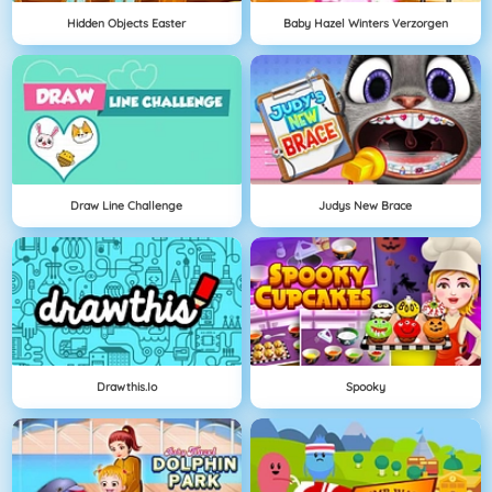
Hidden Objects Easter
Baby Hazel Winters Verzorgen
Draw Line Challenge
Judys New Brace
Drawthis.io
Spooky