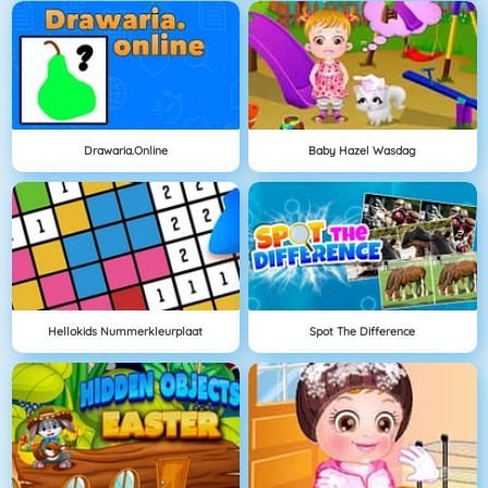
Drawaria.online
Baby Hazel Wasdag
Hellokids Nummerkleurplaat
Spot The Difference