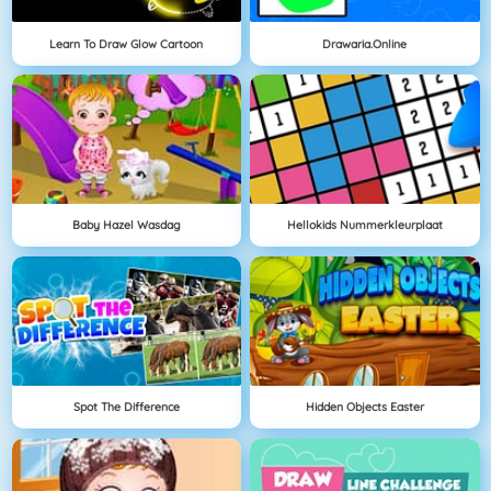
Learn To Draw Glow Cartoon
Drawaria.online
Baby Hazel Wasdag
Hellokids Nummerkleurplaat
Spot The Difference
Hidden Objects Easter