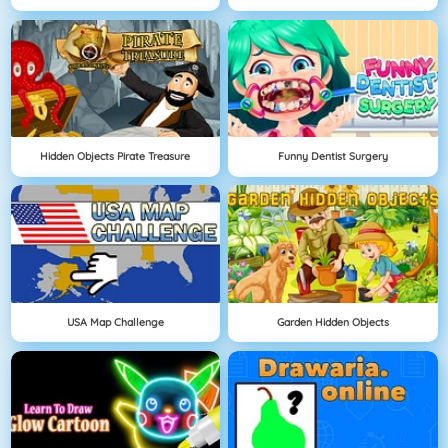
Hidden Objects Pirate Treasure
Funny Dentist Surgery
USA Map Challenge
Garden Hidden Objects