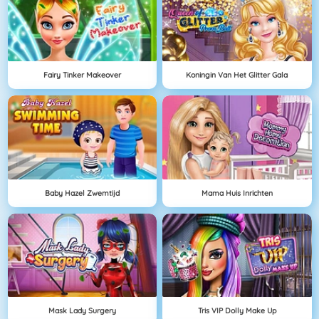
Fairy Tinker Makeover
Koningin Van Het Glitter Gala
Baby Hazel Zwemtijd
Mama Huis Inrichten
Mask Lady Surgery
Tris VIP Dolly Make Up