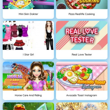
Mini Skin Dokter
Pizza Reallife Cooking
I Star Girl
Real Love Tester
Horse Care And Riding
Avocado Toast Instagram