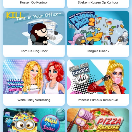
Kussen Op Kantoor
Stiekem Kussen Op Kantoor
Kom De Dag Door
Penguin Diner 2
White Party Verrassing
Princess Famous Tumblr Girl