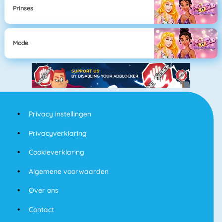
Prinses
Mode
Privacy instellingen
Privacyverklaring
Cookieverklaring
Algemene voorwaarden
Over ons
Contact