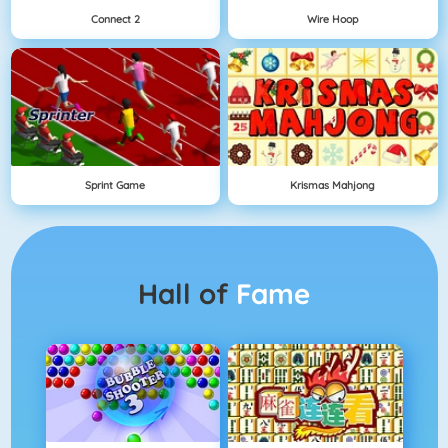
Connect 2
Wire Hoop
Sprint Game
Krismas Mahjong
Hall of
Fame