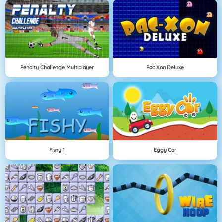
Penalty Challenge Multiplayer
Pac Xon Deluxe
Fishy 1
Eggy Car