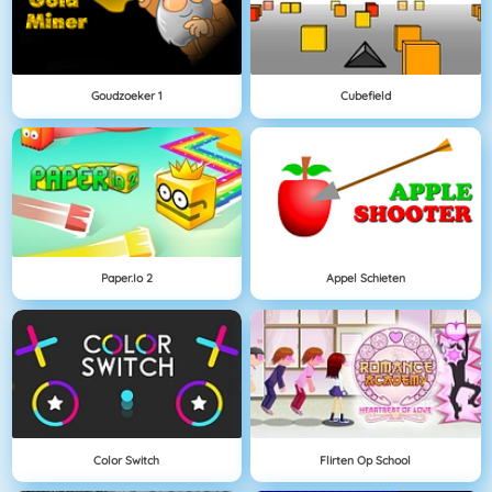
Goudzoeker 1
Cubefield
Paper.io 2
Appel Schieten
Color Switch
Flirten Op School