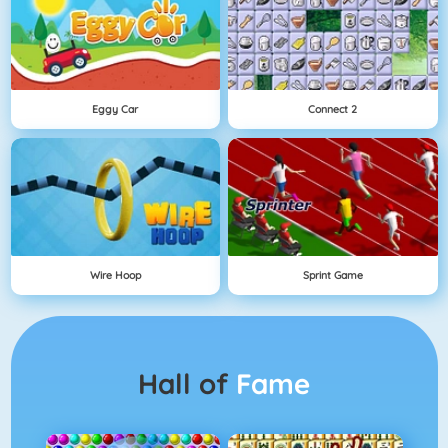
Eggy Car
Connect 2
Wire Hoop
Sprint Game
Hall of
Fame