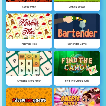
Speed Math
Gravity Soccer
Krismas Tiles
Bartender Game
Amazing Word Fresh
Find The Candy: Kids