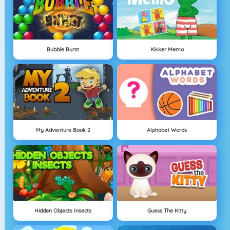
Bubble Burst
Kikker Memo
My Adventure Book 2
Alphabet Words
Hidden Objects Insects
Guess The Kitty