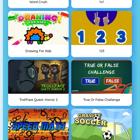
Word Crush
1+1
Drawing For Kids
123
TrollFace Quest: Horror 2
True Or False Challenge