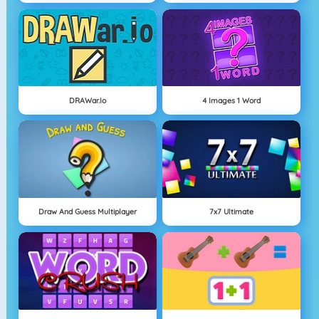
DRAWar.io
4 Images 1 Word
Draw And Guess Multiplayer
7x7 Ultimate