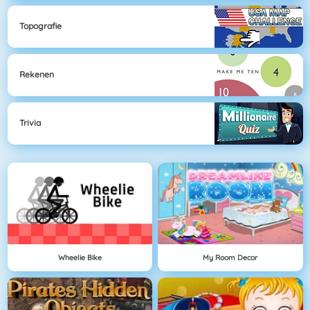
Topografie
Rekenen
Trivia
Wheelie Bike
My Room Decor