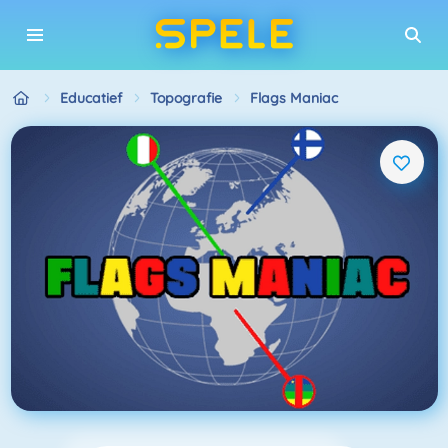
Educatief
Topografie
Flags Maniac