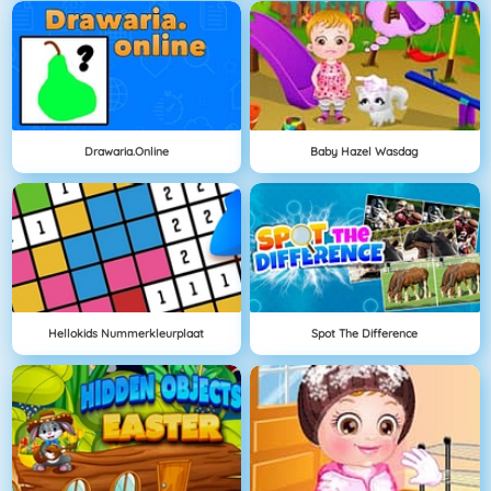
Drawaria.online
Baby Hazel Wasdag
Hellokids Nummerkleurplaat
Spot The Difference