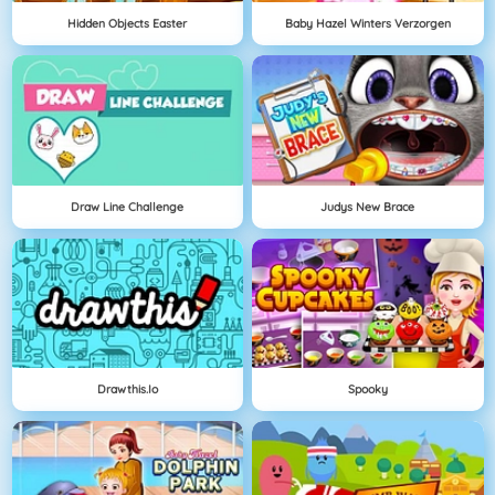
Hidden Objects Easter
Baby Hazel Winters Verzorgen
Draw Line Challenge
Judys New Brace
Drawthis.io
Spooky