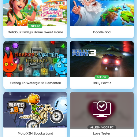
NIEUW
Delicious: Emily's Home Sweet Home
Doodle God
NIEUW
Fireboy En Watergirl 5: Elementen
Rally Point 3
ALLEEN VOOR PC
Moto X3M Spooky Land
Love Tester