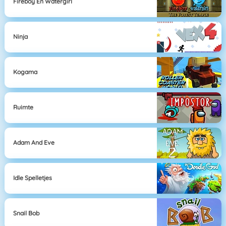
Fireboy En Watergirl
Ninja
Kogama
Ruimte
Adam And Eve
Idle Spelletjes
Snail Bob