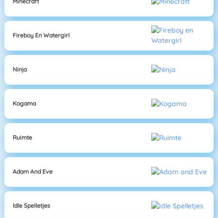
Minecraft
Fireboy En Watergirl
Ninja
Kogama
Ruimte
Adam And Eve
Idle Spelletjes