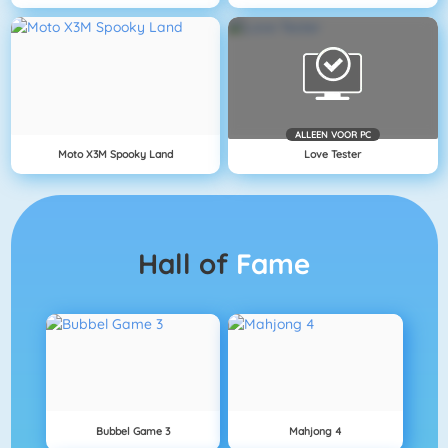
ALLEEN VOOR PC
Moto X3M Spooky Land
Love Tester
Hall of
Fame
Bubbel Game 3
Mahjong 4