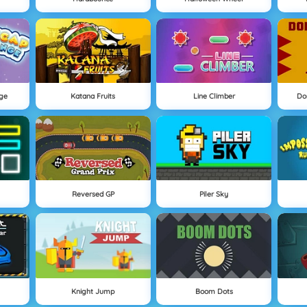
ge
Katana Fruits
Line Climber
Do
Reversed GP
Piler Sky
Knight Jump
Boom Dots