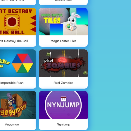
n't Destroy The Ball
Magic Easter Tiles
Impossible Rush
Pixel Zombies
Yeggman
Nynjump