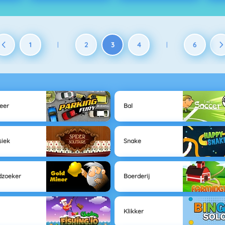
1
2
3
4
6
|
|
eer
Bal
siek
Snake
dzoeker
Boerderij
Klikker