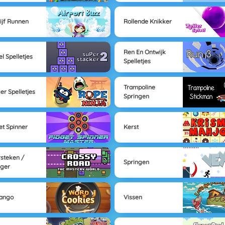
ijf Runnen
Rollende Knikker
Ren En Ontwijk
el Spelletjes
Spelletjes
Trampoline
ger Spelletjes
Springen
et Spinner
Kerst
steken /
Springen
gger
Mango
Vissen