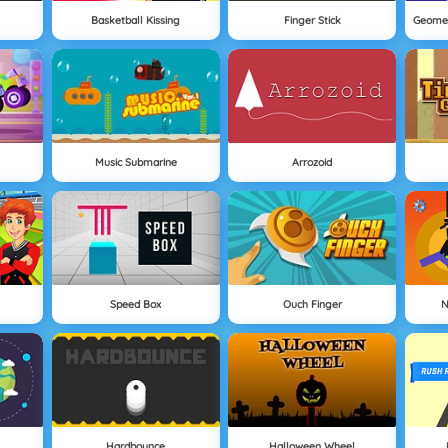
Basketball Kissing
Finger Stick
Geomet
Music Submarine
Arrozoid
Speed Box
Ouch Finger
N
Hardbounce
Halloween Wheel