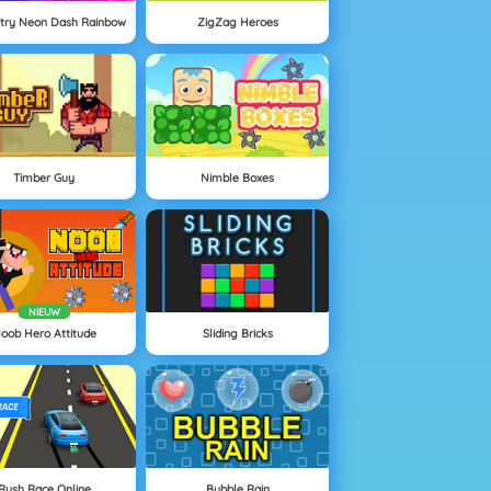
ry Neon Dash Rainbow
ZigZag Heroes
Timber Guy
Nimble Boxes
NIEUW
oob Hero Attitude
Sliding Bricks
Rush Race Online
Bubble Rain