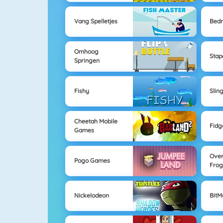
Vang Spelletjes
Bedr
Omhoog
Stap
Springen
Fishy
Slin
Cheetah Mobile
Fidg
Games
Over
Pogo Games
Fro
Nickelodeon
Bit