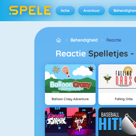
Actie
Avontuur
Behendighei
Behendigheid
Reactie
Reactie
Spelletjes
Balloon Crazy Adventure
Falling Orbs