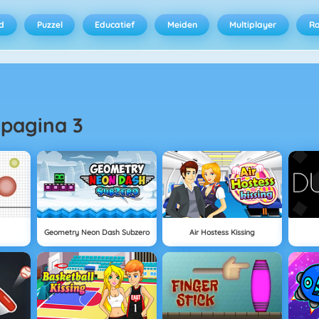
d
Puzzel
Educatief
Meiden
Multiplayer
R
-
pagina 3
Geometry Neon Dash Subzero
Air Hostess Kissing