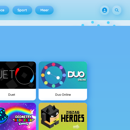
ace
Sport
Meer
Duet
Duo Online