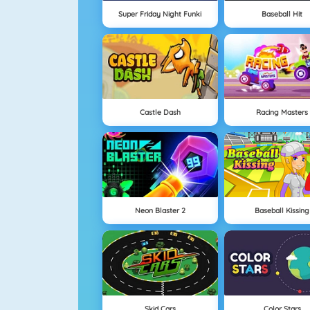
Super Friday Night Funki
Baseball Hit
Castle Dash
Racing Masters
Neon Blaster 2
Baseball Kissing
Skid Cars
Color Stars