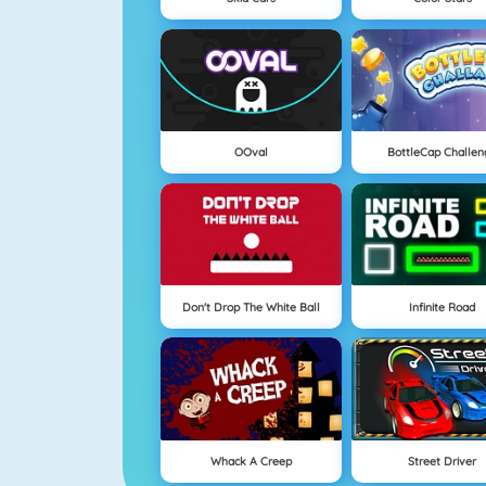
OOval
BottleCap Challen
Don't Drop The White Ball
Infinite Road
Whack A Creep
Street Driver