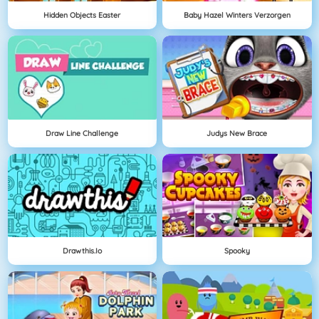
Hidden Objects Easter
Baby Hazel Winters Verzorgen
Draw Line Challenge
Judys New Brace
Drawthis.io
Spooky