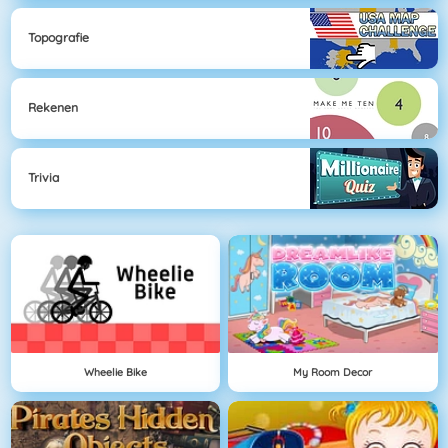
Topografie
Rekenen
Trivia
Wheelie Bike
My Room Decor