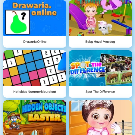
Drawaria.online
Baby Hazel Wasdag
Hellokids Nummerkleurplaat
Spot The Difference