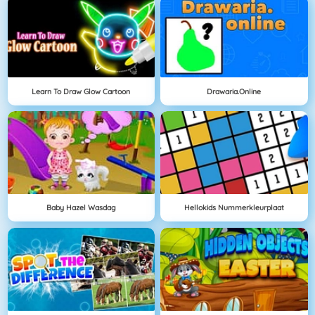
Learn To Draw Glow Cartoon
Drawaria.online
Baby Hazel Wasdag
Hellokids Nummerkleurplaat