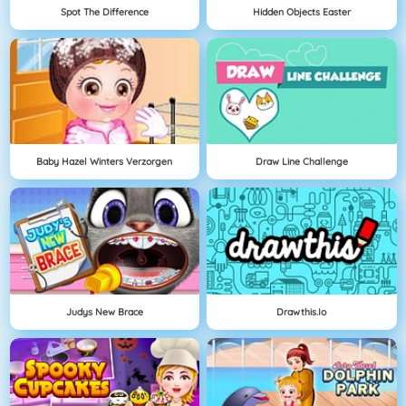
Spot The Difference
Hidden Objects Easter
Baby Hazel Winters Verzorgen
Draw Line Challenge
Judys New Brace
Drawthis.io