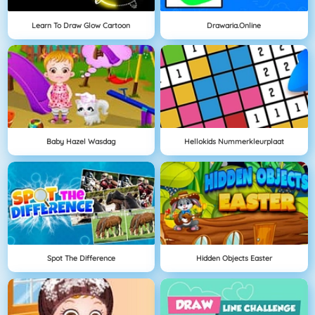
Learn To Draw Glow Cartoon
Drawaria.online
Baby Hazel Wasdag
Hellokids Nummerkleurplaat
Spot The Difference
Hidden Objects Easter