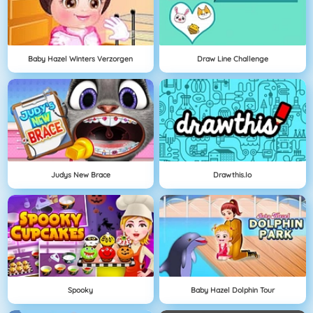
Baby Hazel Winters Verzorgen
Draw Line Challenge
Judys New Brace
Drawthis.io
Spooky
Baby Hazel Dolphin Tour