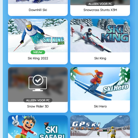
ALLEEN VOOR PC
Downhill Ski
Snowcross Stunts X3M
NIEUW
Ski King 2022
Ski King
ALLEEN VOOR PC
Snow Rider 3D
Ski Hero