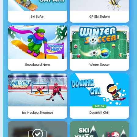
Ski Safari
GP Ski Slalom
Snowboard Hero
Winter Soccer
NIEUW
Ice Hockey Shootout
Downhill Chill