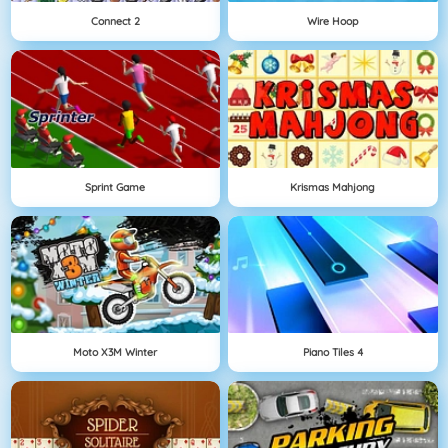
Connect 2
Wire Hoop
Sprint Game
Krismas Mahjong
Moto X3M Winter
Piano Tiles 4