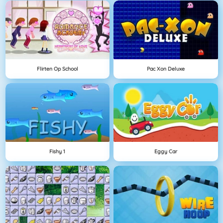
Flirten Op School
Pac Xon Deluxe
Fishy 1
Eggy Car