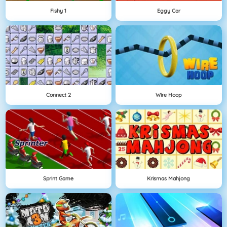
Fishy 1
Eggy Car
Connect 2
Wire Hoop
Sprint Game
Krismas Mahjong