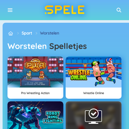
Sport
Worstelen
Worstelen
Spelletjes
Pro Wrestling Action
Wrestle Online