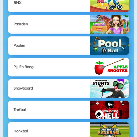
BMX
Paarden
Poolen
Pijl En Boog
Snowboard
Trefbal
Honkbal