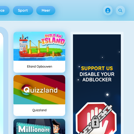
ace
Sport
Meer
Eiland Opbouwen
Quizzland