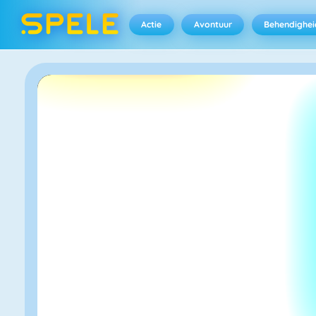
Actie
Avontuur
Behendighei