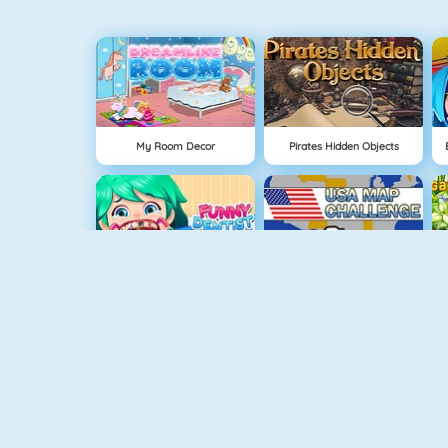
My Room Decor
Pirates Hidden Objects
Funny Dentist Surgery
USA Map Challenge
Drawaria.online
Baby Hazel Wasdag