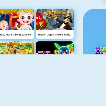
Baby Hazel Sibling Surprise
Hidden Objects Pirate Treasure
Garden Hidden Objects
Learn To Draw Glow Cartoon
Hellokids Nummerkleurplaat
Spot The Difference