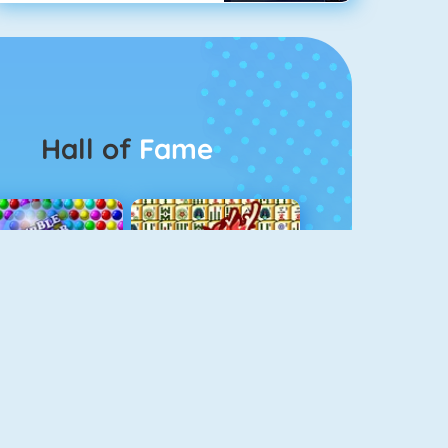
Hall of
Fame
Bubbel Game 3
Mahjong 4