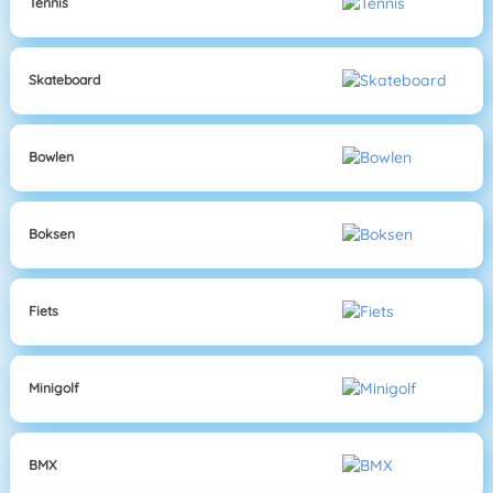
Tennis
Skateboard
Bowlen
Boksen
Fiets
Minigolf
BMX