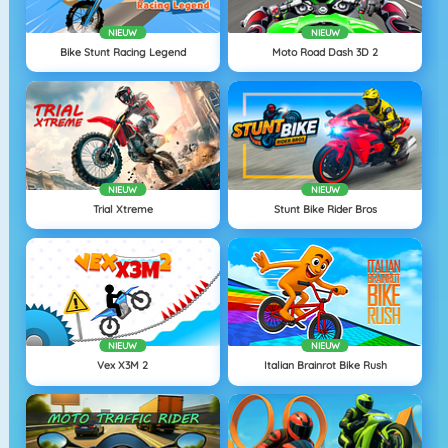
NIEUW
NIEUW
Bike Stunt Racing Legend
Moto Road Dash 3D 2
NIEUW
NIEUW
Trial Xtreme
Stunt Bike Rider Bros
NIEUW
NIEUW
Vex X3M 2
Italian Brainrot Bike Rush