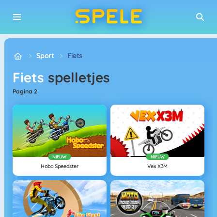
Sport
Fiets
Fiets
spelletjes
pagina 2
NIEUW
NIEUW
Hobo Speedster
Vex X3M